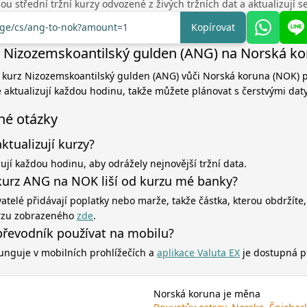
u střední tržní kurzy odvozené z živých tržních dat a aktualizují 
ange/cs/ang-to-nok?amount=1
Kopírovat
 Nizozemskoantilský gulden (ANG) na Norská k
í kurz Nizozemskoantilský gulden (ANG) vůči Norská koruna (NOK) 
e aktualizují každou hodinu, takže můžete plánovat s čerstvými daty
né otázky
aktualizují kurzy?
zují každou hodinu, aby odrážely nejnovější tržní data.
kurz ANG na NOK liší od kurzu mé banky?
atelé přidávají poplatky nebo marže, takže částka, kterou obdržíte,
rzu zobrazeného
zde
.
řevodník používat na mobilu?
unguje v mobilních prohlížečích a
aplikace Valuta EX
je dostupná p
Norská koruna je měna