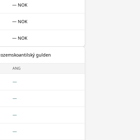
— NOK
— NOK
— NOK
zozemskoantilský gulden
ANG
—
—
—
—