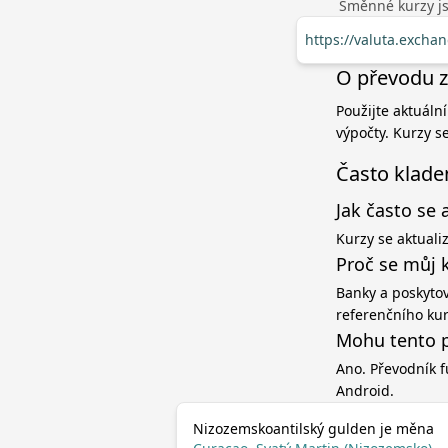
Směnné kurzy jso
https://valuta.exch
O převodu z
Použijte aktuáln
výpočty. Kurzy s
Často klade
Jak často se 
Kurzy se aktuali
Proč se můj 
Banky a poskytov
referenčního ku
Mohu tento p
Ano. Převodník f
Android.
Nizozemskoantilský gulden je měna