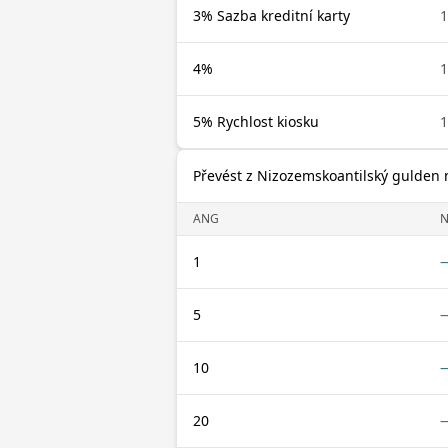
3% Sazba kreditní karty
4%
5% Rychlost kiosku
Převést z Nizozemskoantilský gulden
ANG
1
5
10
20