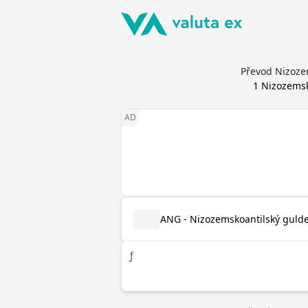
Převod Nizoze
1
Nizozemsk
ANG - Nizozemskoantilský guld
ƒ