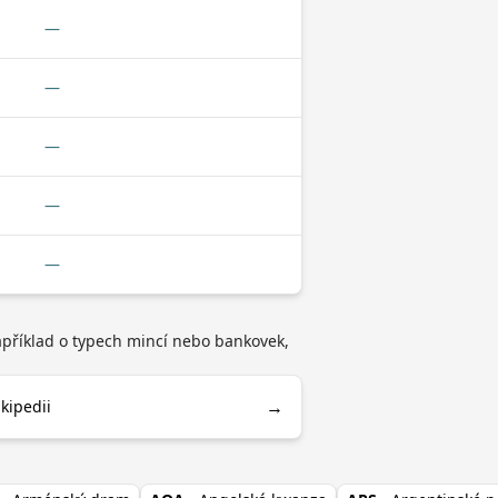
—
—
—
—
—
apříklad o typech mincí nebo bankovek,
→
kipedii