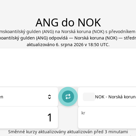
ANG do NOK
mskoantilský gulden (ANG) na Norská koruna (NOK) s převodníkem
oantilský gulden
(
ANG
) odpovídá
—
Norská koruna
(
NOK
) — středn
aktualizováno
6. srpna 2026 v 18:50 UTC
.
en
NOK - Norská korun
kr
Směnné kurzy aktualizovány
aktualizován před
3
minutami