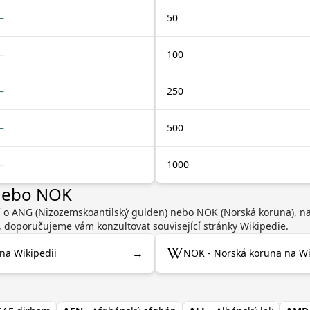
—
50
—
100
—
250
—
500
—
1000
 nebo NOK
cí o ANG (Nizozemskoantilský gulden) nebo NOK (Norská koruna), n
, doporučujeme vám konzultovat související stránky Wikipedie.
→
na Wikipedii
NOK - Norská koruna na Wi