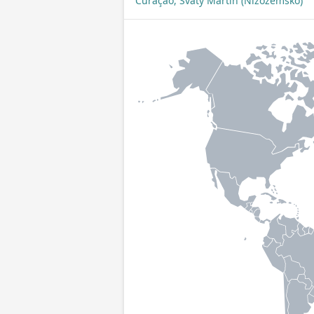
Curaçao, Svatý Martin (Nizozemsko)