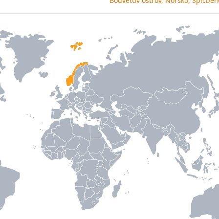
Bouvetův ostrov, Norsko, Špicber