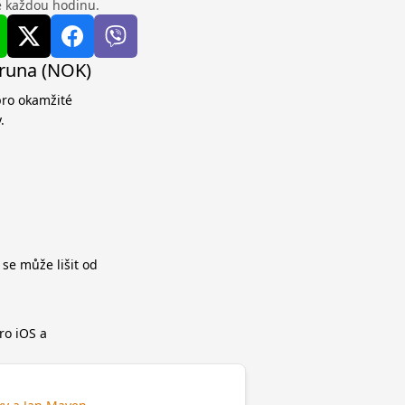
se každou hodinu.
oruna (NOK)
pro okamžité
.
 se může lišit od
ro iOS a