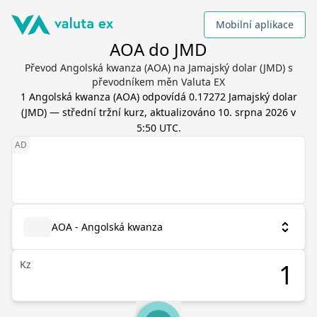
Mobilní aplikace
AOA do JMD
Převod Angolská kwanza (AOA) na Jamajský dolar (JMD) s
převodníkem měn Valuta EX
1
Angolská kwanza
(
AOA
) odpovídá
0.17272
Jamajský dolar
(
JMD
) — střední tržní kurz, aktualizováno
10. srpna 2026 v
5:50 UTC
.
AOA - Angolská kwanza
Kz