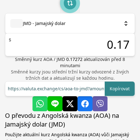
JMD - Jamajský dolar
$
Směnný kurz
AOA
/
JMD
0.17272
aktualizován před
8
minutami
Směnné kurzy jsou střední tržní kurzy odvozené z živých
tržních dat a aktualizují se každou hodinu.
https://valuta.exchange/cs/aoa-to-jmd?amount=1
Kopírovat
O převodu z Angolská kwanza (AOA) na
Jamajský dolar (JMD)
Použijte aktuální kurz Angolská kwanza (AOA) vůči Jamajský