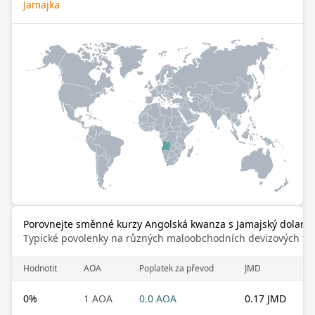
Jamajka
Porovnejte směnné kurzy Angolská kwanza s Jamajský dolar
Typické povolenky na různých maloobchodních devizových trz
Hodnotit
AOA
Poplatek za převod
JMD
0
%
1 AOA
0.0 AOA
0.17 JMD