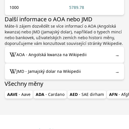
1000
5789.78
Další informace o AOA nebo JMD
Máte-li zájem dozvědět se více informací o AOA (Angolská
kwanza) nebo JMD (Jamajský dolar), například o typech mincí
nebo bankovek, uživatelských zemích nebo historii měny,
doporučujeme vám konzultovat související stránky Wikipedie.
→
AOA - Angolská kwanza na Wikipedii
→
JMD - Jamajský dolar na Wikipedii
Všechny měny
AAVE
- Aave
ADA
- Cardano
AED
- SAE dirham
AFN
- Af