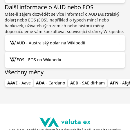
Další informace o AUD nebo EOS
Máte-li zájem dozvědět se více informací o AUD (Australský
dolar) nebo EOS (EOS), například o typech mincí nebo
bankovek, uživatelských zemích nebo historii měny,
doporučujeme vám konzultovat související stránky Wikipedie.
→
AUD - Australský dolar na Wikipedii
→
EOS - EOS na Wikipedii
Všechny měny
AAVE
- Aave
ADA
- Cardano
AED
- SAE dirham
AFN
- Af