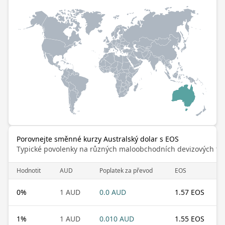
Porovnejte směnné kurzy Australský dolar s EOS
Typické povolenky na různých maloobchodních devizových trz
Hodnotit
AUD
Poplatek za převod
EOS
0
%
1 AUD
0.0 AUD
1.57 EOS
1
%
1 AUD
0.010 AUD
1.55 EOS