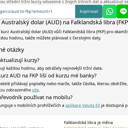
u střední tržní kurzy odvozené z živých tržních dat a aktualizují 
nge/cs/aud-to-fkp?amount=1
Kopírovat
Australský dolar (AUD) na Falklandská libra (FKP
 kurz Australský dolar (AUD) vůči Falklandská libra (FKP) pro okamži
aždou hodinu, takže můžete plánovat s čerstvými daty.
né otázky
aktualizují kurzy?
zují každou hodinu, aby odrážely nejnovější tržní data.
kurz AUD na FKP liší od kurzu mé banky?
atelé přidávají poplatky nebo marže, takže částka, kterou obdržíte,
rzu zobrazeného
zde
.
řevodník používat na mobilu?
unguje v mobilních prohlížečích a
aplikace Valuta EX
je dostupná p
Falklandská libra je měna