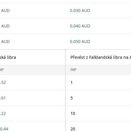
1 AUD
0.030 AUD
1 AUD
0.040 AUD
1 AUD
0.050 AUD
ská libra
Převést z Falklandská libra na 
KP
FKP
.52
1
.61
5
.22
10
0.44
20