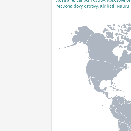
Austrálie, Vánoční ostrov, Kokosové os
McDonaldovy ostrovy, Kiribati, Nauru,