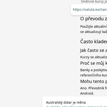
Směnné kurzy jso
https://valuta.excha
O převodu z 
Použijte aktuální
se aktualizují k
Často klade
Jak často se 
Kurzy se aktuali
Proč se můj 
Banky a poskytov
referenčního ku
Mohu tento p
Ano. Převodník f
Android.
Australský dolar je měna