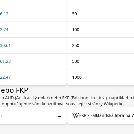
6.12
50
2.24
100
30.61
250
61.23
500
22.47
1000
nebo FKP
 o AUD (Australský dolar) nebo FKP (Falklandská libra), například 
, doporučujeme vám konzultovat související stránky Wikipedie.
→
i
FKP - Falklandská libra na 