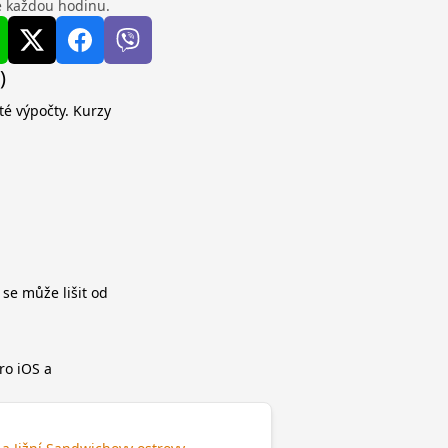
se každou hodinu.
)
té výpočty. Kurzy
 se může lišit od
ro iOS a