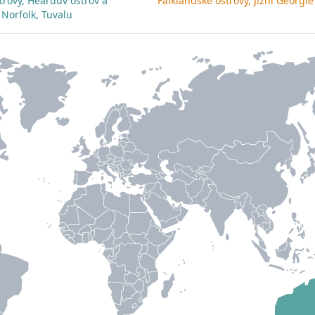
trovy, Heardův ostrov a
Falklandské ostrovy, Jižní Georgi
 Norfolk, Tuvalu