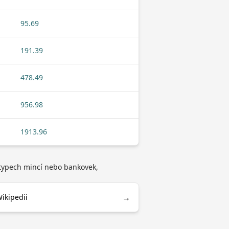
95.69
191.39
478.49
956.98
1913.96
o typech mincí nebo bankovek,
→
Wikipedii