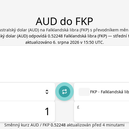
AUD do FKP
stralský dolar (AUD) na Falklandská libra (FKP) s převodníkem měn
ský dolar
(
AUD
) odpovídá
0.52248
Falklandská libra
(
FKP
) — střední 
aktualizováno
6. srpna 2026 v 15:50 UTC
.
FKP - Falklandská li
£
Směnný kurz
AUD
/
FKP
0.52248
aktualizován před
4
minutami