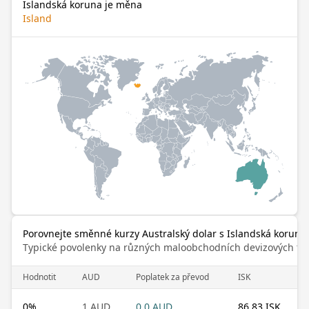
Islandská koruna je měna
Island
Porovnejte směnné kurzy Australský dolar s Islandská koruna
Typické povolenky na různých maloobchodních devizových trz
Hodnotit
AUD
Poplatek za převod
ISK
0
%
1 AUD
0.0 AUD
86.83 ISK