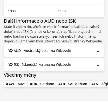
1000
11.51
Další informace o AUD nebo ISK
Máte-li zájem dozvědět se více informací o AUD (Australský
dolar) nebo ISK (Islandská koruna), například o typech mincí
nebo bankovek, uživatelských zemích nebo historii měny,
doporučujeme vám konzultovat související stránky Wikipedie.
→
AUD - Australský dolar na Wikipedii
→
ISK - Islandská koruna na Wikipedii
Všechny měny
AAVE
- Aave
ADA
- Cardano
AED
- SAE dirham
AFN
- Af