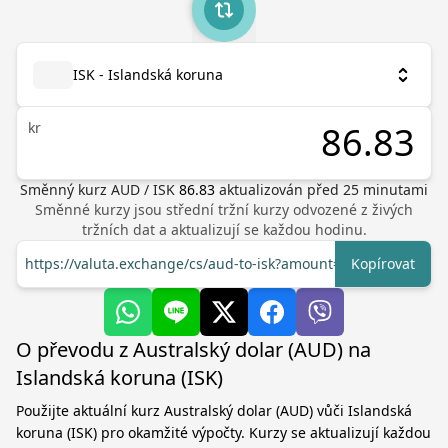
ISK - Islandská koruna
kr
Směnný kurz
AUD
/
ISK
86.83
aktualizován před
25
minutami
Směnné kurzy jsou střední tržní kurzy odvozené z živých
tržních dat a aktualizují se každou hodinu.
https://valuta.exchange/cs/aud-to-isk?amount=1
Kopírovat
O převodu z Australský dolar (AUD) na
Islandská koruna (ISK)
Použijte aktuální kurz Australský dolar (AUD) vůči Islandská
koruna (ISK) pro okamžité výpočty. Kurzy se aktualizují každou