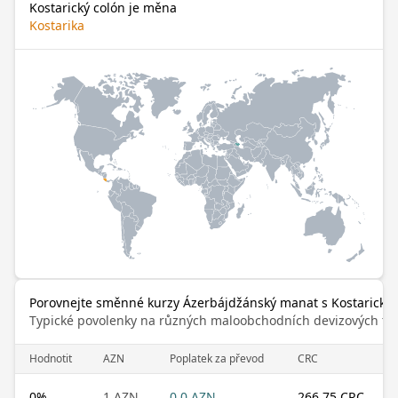
Kostarický colón je měna
Kostarika
Porovnejte směnné kurzy Ázerbájdžánský manat s Kostarický 
Typické povolenky na různých maloobchodních devizových trz
Hodnotit
AZN
Poplatek za převod
CRC
0
%
1 AZN
0.0 AZN
266.75 CRC