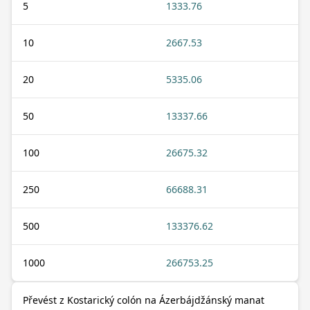
5
1333.76
10
2667.53
20
5335.06
50
13337.66
100
26675.32
250
66688.31
500
133376.62
1000
266753.25
Převést z Kostarický colón na Ázerbájdžánský manat