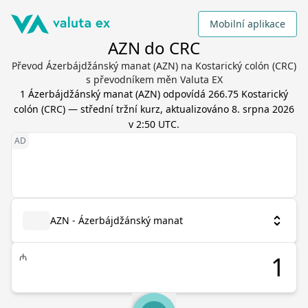
Mobilní aplikace
AZN do CRC
Převod Ázerbájdžánský manat (AZN) na Kostarický colón (CRC)
s převodníkem měn Valuta EX
1
Ázerbájdžánský manat
(
AZN
) odpovídá
266.75
Kostarický
colón
(
CRC
) — střední tržní kurz, aktualizováno
8. srpna 2026
v 2:50 UTC
.
AZN - Ázerbájdžánský manat
₼