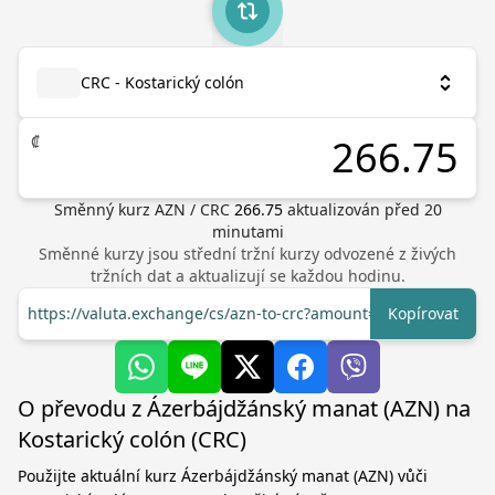
CRC - Kostarický colón
₡
Směnný kurz
AZN
/
CRC
266.75
aktualizován před
20
minutami
Směnné kurzy jsou střední tržní kurzy odvozené z živých
tržních dat a aktualizují se každou hodinu.
https://valuta.exchange/cs/azn-to-crc?amount=1
Kopírovat
O převodu z Ázerbájdžánský manat (AZN) na
Kostarický colón (CRC)
Použijte aktuální kurz Ázerbájdžánský manat (AZN) vůči