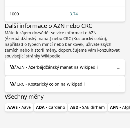
1000
3.74
Další informace o AZN nebo CRC
Máte-li zájem dozvědět se více informací o AZN
(Ázerbájdžánský manat) nebo CRC (Kostarický colón),
například o typech mincí nebo bankovek, uživatelských
zemích nebo historii měny, doporučujeme vám konzultovat
související stránky Wikipedie.
→
AZN - Ázerbájdžánský manat na Wikipedii
→
CRC - Kostarický colón na Wikipedii
Všechny měny
AAVE
- Aave
ADA
- Cardano
AED
- SAE dirham
AFN
- Af