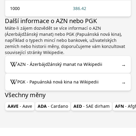
1000
386.42
Další informace o AZN nebo PGK
Máte-li zájem dozvědět se více informací o AZN
(Ázerbájdžánský manat) nebo PGK (Papuánská nová kina),
například o typech mincí nebo bankovek, uživatelských
zemích nebo historii měny, doporučujeme vám konzultovat
související stránky Wikipedie.
→
AZN - Ázerbájdžánský manat na Wikipedii
→
PGK - Papuánská nová kina na Wikipedii
Všechny měny
AAVE
- Aave
ADA
- Cardano
AED
- SAE dirham
AFN
- Af