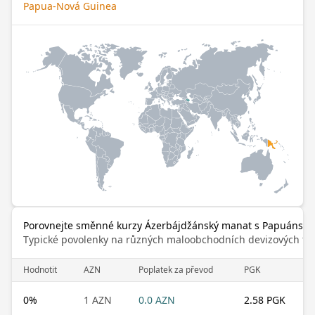
Papua-Nová Guinea
Porovnejte směnné kurzy Ázerbájdžánský manat s Papuánská
Typické povolenky na různých maloobchodních devizových trz
Hodnotit
AZN
Poplatek za převod
PGK
0
%
1 AZN
0.0 AZN
2.58 PGK