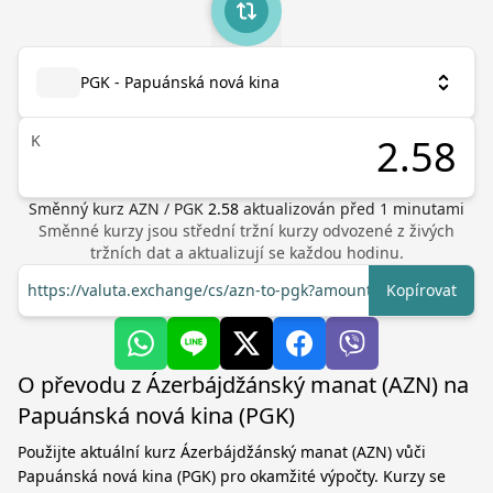
PGK - Papuánská nová kina
K
Směnný kurz
AZN
/
PGK
2.58
aktualizován před
1
minutami
Směnné kurzy jsou střední tržní kurzy odvozené z živých
tržních dat a aktualizují se každou hodinu.
https://valuta.exchange/cs/azn-to-pgk?amount=1
Kopírovat
O převodu z Ázerbájdžánský manat (AZN) na
Papuánská nová kina (PGK)
Použijte aktuální kurz Ázerbájdžánský manat (AZN) vůči
Papuánská nová kina (PGK) pro okamžité výpočty. Kurzy se