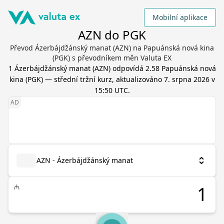
Mobilní aplikace
AZN do PGK
Převod Ázerbájdžánský manat (AZN) na Papuánská nová kina
(PGK) s převodníkem měn Valuta EX
1
Ázerbájdžánský manat
(
AZN
) odpovídá
2.58
Papuánská nová
kina
(
PGK
) — střední tržní kurz, aktualizováno
7. srpna 2026 v
15:50 UTC
.
AZN - Ázerbájdžánský manat
₼