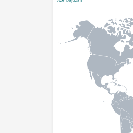
Ázerbájdžán