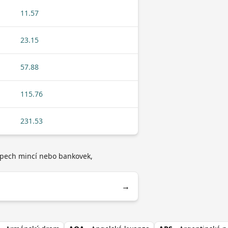
11.57
23.15
57.88
115.76
231.53
typech mincí nebo bankovek,
→
i