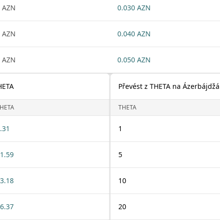
 AZN
0.030 AZN
 AZN
0.040 AZN
 AZN
0.050 AZN
HETA
Převést z THETA na Ázerbájdž
HETA
THETA
.31
1
1.59
5
3.18
10
6.37
20