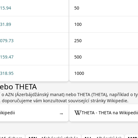
15.94
50
31.89
100
079.73
250
159.47
500
318.95
1000
nebo THETA
cí o AZN (Ázerbájdžánský manat) nebo THETA (THETA), například o 
, doporučujeme vám konzultovat související stránky Wikipedie.
→
kipedii
THETA - THETA na Wikipedi