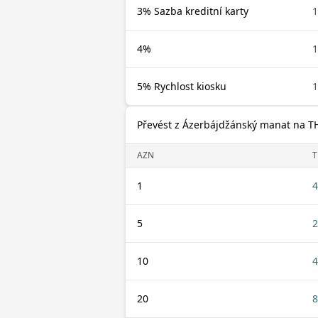
3% Sazba kreditní karty
1
4%
1
5% Rychlost kiosku
1
Převést z Ázerbájdžánský manat na T
AZN
T
1
4
5
2
10
4
20
8