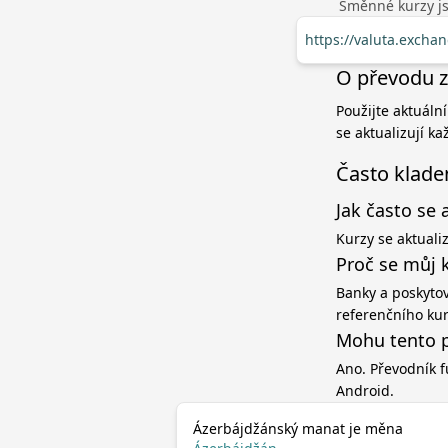
Směnné kurzy jso
https://valuta.excha
O převodu z
Použijte aktuáln
se aktualizují k
Často klade
Jak často se 
Kurzy se aktuali
Proč se můj 
Banky a poskytov
referenčního ku
Mohu tento p
Ano. Převodník f
Android.
Ázerbájdžánský manat je měna