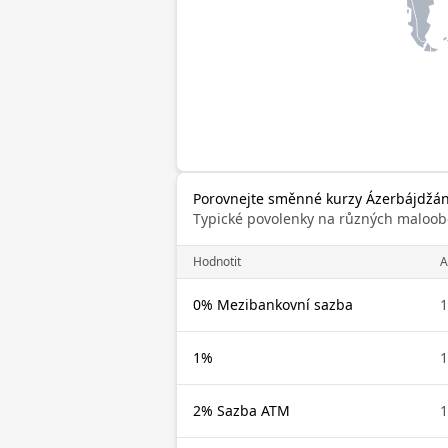
Porovnejte směnné kurzy Ázerbájdžá
Typické povolenky na různých maloob
Hodnotit
A
0% Mezibankovní sazba
1
1%
1
2% Sazba ATM
1