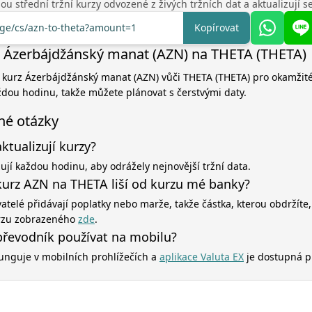
u střední tržní kurzy odvozené z živých tržních dat a aktualizují 
nge/cs/azn-to-theta?amount=1
Kopírovat
 Ázerbájdžánský manat (AZN) na THETA (THETA)
í kurz Ázerbájdžánský manat (AZN) vůči THETA (THETA) pro okamžité
aždou hodinu, takže můžete plánovat s čerstvými daty.
né otázky
aktualizují kurzy?
zují každou hodinu, aby odrážely nejnovější tržní data.
kurz AZN na THETA liší od kurzu mé banky?
atelé přidávají poplatky nebo marže, takže částka, kterou obdržíte,
rzu zobrazeného
zde
.
řevodník používat na mobilu?
unguje v mobilních prohlížečích a
aplikace Valuta EX
je dostupná p