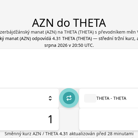
AZN do THETA
zerbájdžánský manat (AZN) na THETA (THETA) s převodníkem měn 
ký manat
(
AZN
) odpovídá
4.31
THETA
(
THETA
) — střední tržní kurz,
srpna 2026 v 20:50 UTC
.
THETA - THETA
Směnný kurz
AZN
/
THETA
4.31
aktualizován před
28
minutami