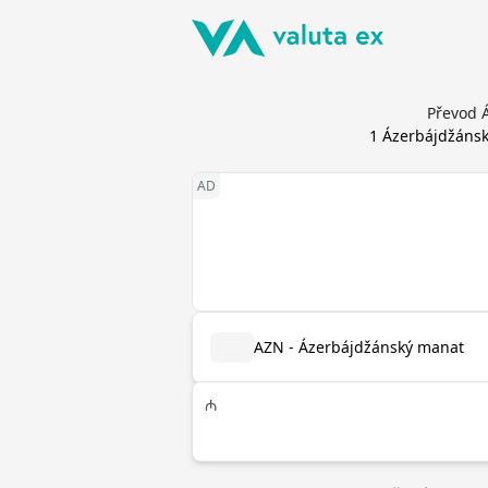
Převod 
1
Ázerbájdžáns
AZN - Ázerbájdžánský manat
₼