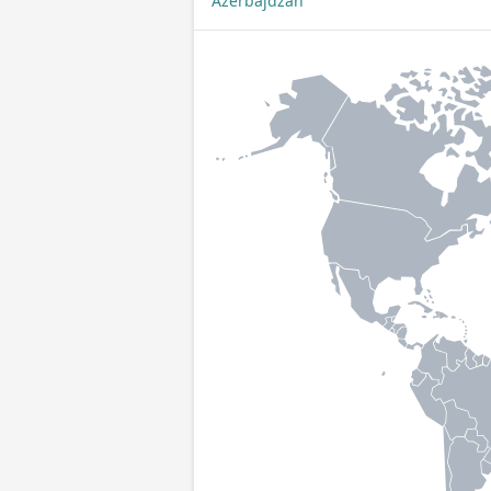
Ázerbájdžán