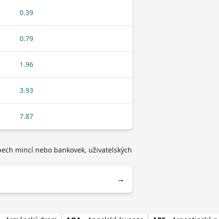
0.39
0.79
1.96
3.93
7.87
pech mincí nebo bankovek, uživatelských
→