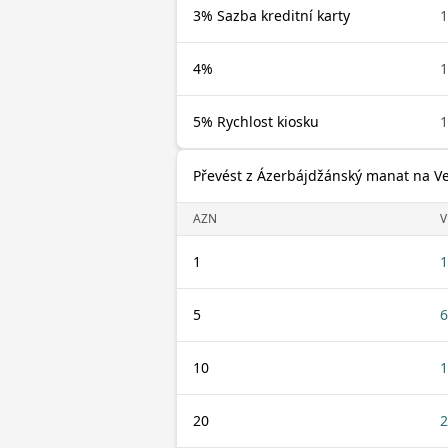
3% Sazba kreditní karty
1
4%
1
5% Rychlost kiosku
1
Převést z Ázerbájdžánský manat na V
AZN
V
1
1
5
6
10
1
20
2