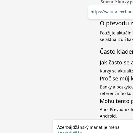
Směnné kurzy jso
https://valuta.excha
O převodu z
Použijte aktuáln
se aktualizují k
Často klade
Jak často se 
Kurzy se aktuali
Proč se můj 
Banky a poskytov
referenčního ku
Mohu tento p
Ano. Převodník f
Android.
Ázerbájdžánský manat je měna