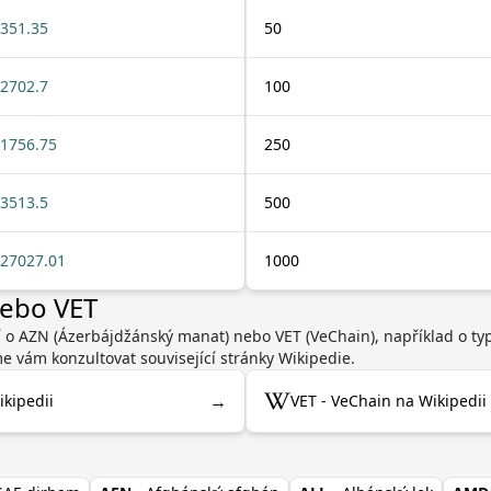
351.35
50
2702.7
100
1756.75
250
3513.5
500
27027.01
1000
nebo VET
í o AZN (Ázerbájdžánský manat) nebo VET (VeChain), například o ty
 vám konzultovat související stránky Wikipedie.
→
kipedii
VET - VeChain na Wikipedii