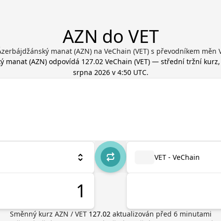
AZN do VET
Ázerbájdžánský manat (AZN) na VeChain (VET) s převodníkem měn V
ký manat
(
AZN
) odpovídá
127.02
VeChain
(
VET
) — střední tržní kurz
srpna 2026 v 4:50 UTC
.
VET - VeChain
Směnný kurz
AZN
/
VET
127.02
aktualizován před
6
minutami