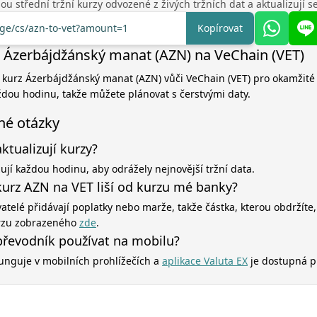
u střední tržní kurzy odvozené z živých tržních dat a aktualizují 
nge/cs/azn-to-vet?amount=1
Kopírovat
 Ázerbájdžánský manat (AZN) na VeChain (VET)
í kurz Ázerbájdžánský manat (AZN) vůči VeChain (VET) pro okamžité
aždou hodinu, takže můžete plánovat s čerstvými daty.
né otázky
aktualizují kurzy?
zují každou hodinu, aby odrážely nejnovější tržní data.
kurz AZN na VET liší od kurzu mé banky?
atelé přidávají poplatky nebo marže, takže částka, kterou obdržíte,
rzu zobrazeného
zde
.
řevodník používat na mobilu?
unguje v mobilních prohlížečích a
aplikace Valuta EX
je dostupná p