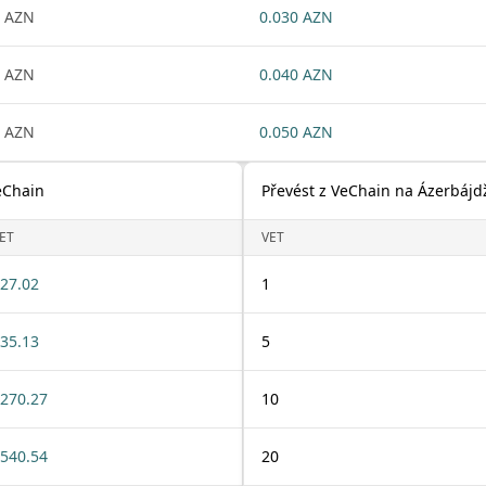
 AZN
0.030 AZN
 AZN
0.040 AZN
 AZN
0.050 AZN
eChain
Převést z VeChain na Ázerbáj
ET
VET
27.02
1
35.13
5
270.27
10
540.54
20