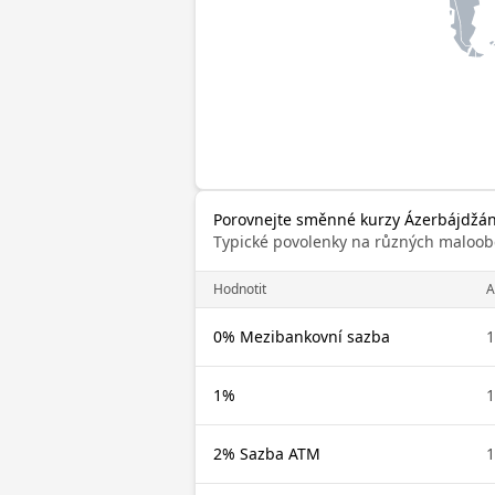
Porovnejte směnné kurzy Ázerbájdžá
Typické povolenky na různých maloob
Hodnotit
A
0% Mezibankovní sazba
1
1%
1
2% Sazba ATM
1