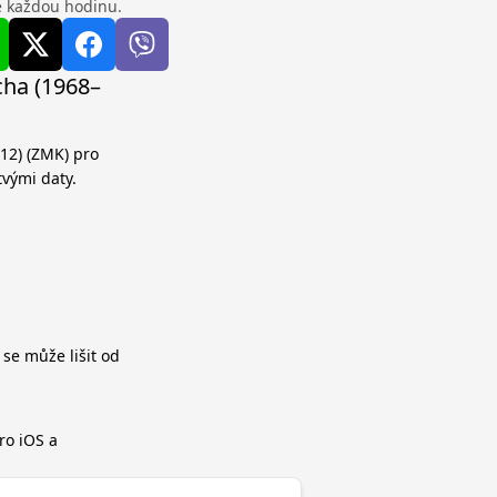
se každou hodinu.
cha (1968–
12) (ZMK) pro
tvými daty.
 se může lišit od
ro iOS a