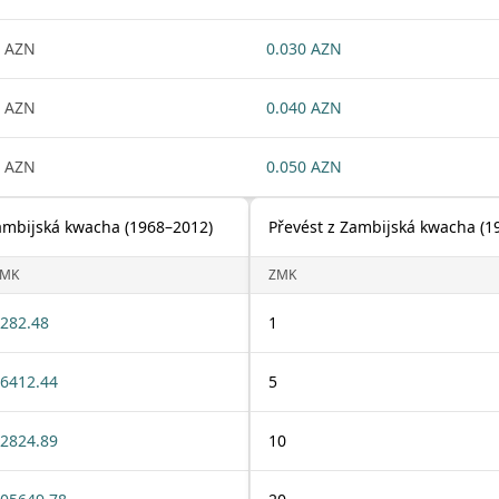
 AZN
0.030 AZN
 AZN
0.040 AZN
 AZN
0.050 AZN
ambijská kwacha (1968–2012)
Převést z Zambijská kwacha (
ZMK
ZMK
282.48
1
6412.44
5
2824.89
10