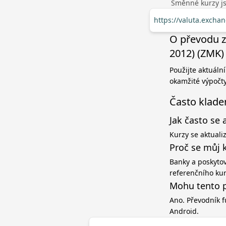
Směnné kurzy jso
https://valuta.exch
O převodu z
2012) (ZMK)
Použijte aktuáln
okamžité výpočty
Často klade
Jak často se 
Kurzy se aktuali
Proč se můj 
Banky a poskytov
referenčního ku
Mohu tento p
Ano. Převodník f
Android.