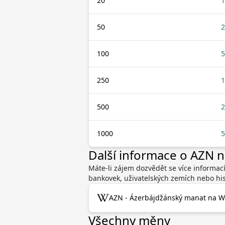
20
1
50
2
100
5
250
1
500
2
1000
5
Další informace o AZN
Máte-li zájem dozvědět se více informa
bankovek, uživatelských zemích nebo his
AZN - Ázerbájdžánský manat na Wi
Všechny měny