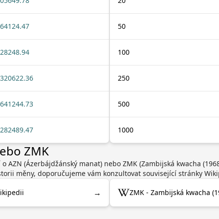
05649.78
20
64124.47
50
28248.94
100
320622.36
250
641244.73
500
282489.47
1000
 nebo ZMK
cí o AZN (Ázerbájdžánský manat) nebo ZMK (Zambijská kwacha (1968
torii měny, doporučujeme vám konzultovat související stránky Wiki
→
kipedii
ZMK - Zambijská kwacha (1