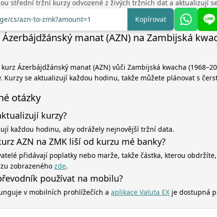
u střední tržní kurzy odvozené z živých tržních dat a aktualizují 
ange/cs/azn-to-zmk?amount=1
Kopírovat
 Ázerbájdžánský manat (AZN) na Zambijská kwa
í kurz Ázerbájdžánský manat (AZN) vůči Zambijská kwacha (1968–20
. Kurzy se aktualizují každou hodinu, takže můžete plánovat s čers
né otázky
aktualizují kurzy?
zují každou hodinu, aby odrážely nejnovější tržní data.
kurz AZN na ZMK liší od kurzu mé banky?
atelé přidávají poplatky nebo marže, takže částka, kterou obdržíte,
rzu zobrazeného
zde
.
řevodník používat na mobilu?
unguje v mobilních prohlížečích a
aplikace Valuta EX
je dostupná p