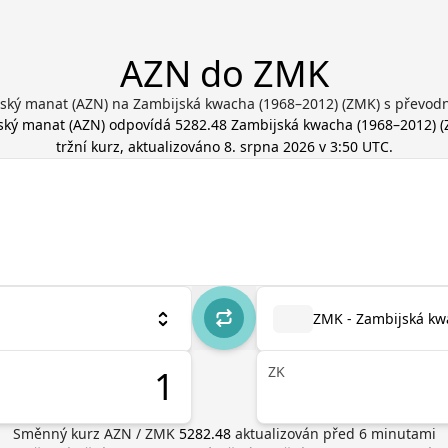
AZN do ZMK
ský manat (AZN) na Zambijská kwacha (1968–2012) (ZMK) s převod
ský manat
(
AZN
) odpovídá
5282.48
Zambijská kwacha (1968–2012)
(
tržní kurz, aktualizováno
8. srpna 2026 v 3:50 UTC
.
ZMK - Zambijská kw
ZK
Směnný kurz
AZN
/
ZMK
5282.48
aktualizován před
6
minutami