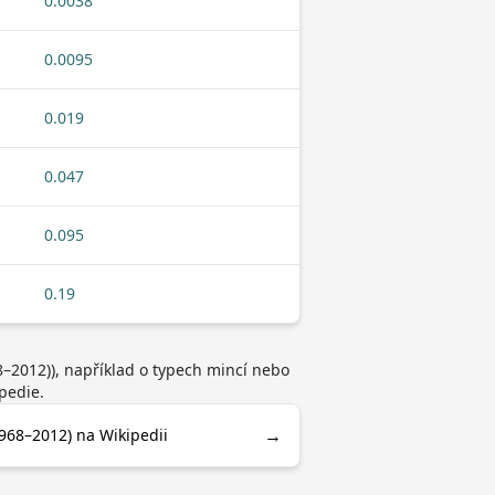
0.0038
0.0095
0.019
0.047
0.095
0.19
–2012)), například o typech mincí nebo
pedie.
→
968–2012) na Wikipedii