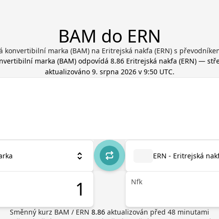
BAM do ERN
 konvertibilní marka (BAM) na Eritrejská nakfa (ERN) s převodník
nvertibilní marka
(
BAM
) odpovídá
8.86
Eritrejská nakfa
(
ERN
) — stř
aktualizováno
9. srpna 2026 v 9:50 UTC
.
arka
ERN - Eritrejská nak
Nfk
Směnný kurz
BAM
/
ERN
8.86
aktualizován před
48
minutami