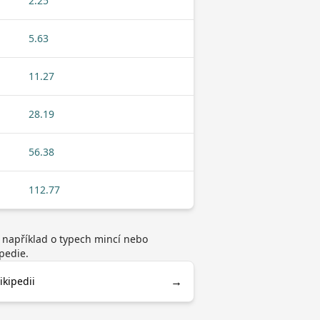
2.25
5.63
11.27
28.19
56.38
112.77
, například o typech mincí nebo
pedie.
→
ikipedii