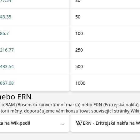
77.34
20
43.35
50
86.7
100
216.77
250
433.54
500
867.08
1000
 nebo ERN
í o BAM (Bosenská konvertibilní marka) nebo ERN (Eritrejská nakfa)
torii měny, doporučujeme vám konzultovat související stránky Wiki
→
a na Wikipedii
ERN - Eritrejská nakfa na W