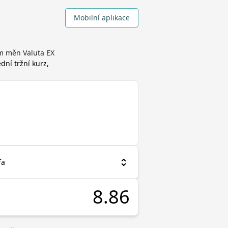
Mobilní aplikace
em měn Valuta EX
ední tržní kurz,
fa