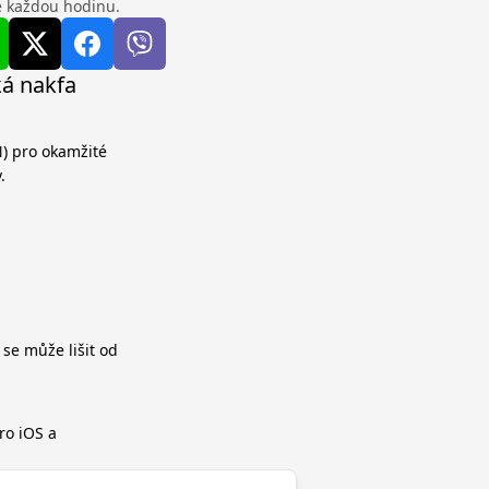
se každou hodinu.
ká nakfa
N) pro okamžité
.
 se může lišit od
ro iOS a