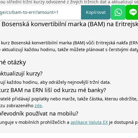
u střední tržní kurzy odvozené z živých tržních dat a aktualizují 
ange/cs/bam-to-ern?amount=1
Kopírovat
 Bosenská konvertibilní marka (BAM) na Eritrejs
í kurz Bosenská konvertibilní marka (BAM) vůči Eritrejská nakfa (ER
e aktualizují každou hodinu, takže můžete plánovat s čerstvými daty
né otázky
aktualizují kurzy?
zují každou hodinu, aby odrážely nejnovější tržní data.
kurz BAM na ERN liší od kurzu mé banky?
atelé přidávají poplatky nebo marže, takže částka, kterou obdržíte,
rzu zobrazeného
zde
.
řevodník používat na mobilu?
unguje v mobilních prohlížečích a
aplikace Valuta EX
je dostupná p