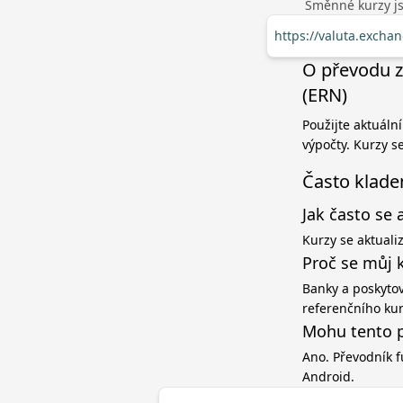
Směnné kurzy jso
https://valuta.exch
O převodu z
(ERN)
Použijte aktuáln
výpočty. Kurzy s
Často klade
Jak často se 
Kurzy se aktuali
Proč se můj 
Banky a poskytov
referenčního ku
Mohu tento p
Ano. Převodník f
Android.