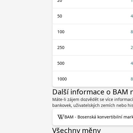
20
1
50
4
100
8
250
2
500
4
1000
8
Další informace o BAM
Máte-li zájem dozvědět se více informac
bankovek, uživatelských zemích nebo his
BAM - Bosenská konvertibilní mark
Všechny měny