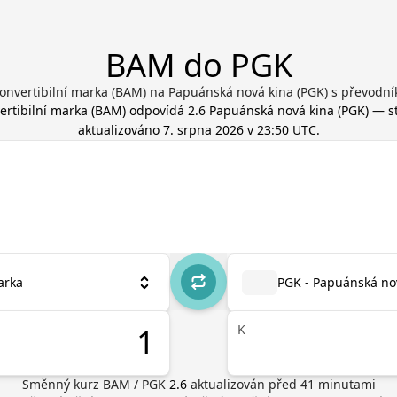
BAM do PGK
onvertibilní marka (BAM) na Papuánská nová kina (PGK) s převodn
ertibilní marka
(
BAM
) odpovídá
2.6
Papuánská nová kina
(
PGK
) — s
aktualizováno
7. srpna 2026 v 23:50 UTC
.
arka
PGK - Papuánská no
K
Směnný kurz
BAM
/
PGK
2.6
aktualizován před
41
minutami