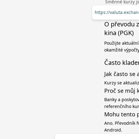
Směnné kurzy jso
https://valuta.exch
O převodu z
kina (PGK)
Použijte aktuáln
okamžité výpočty
Často klade
Jak často se 
Kurzy se aktuali
Proč se můj 
Banky a poskytov
referenčního ku
Mohu tento p
Ano. Převodník f
Android.