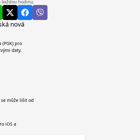
se každou hodinu.
ská nová
a (PGK) pro
tvými daty.
 se může lišit od
ro iOS a