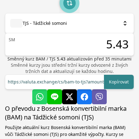
TJS - Tádžické somoni
ЅМ
Směnný kurz
BAM
/
TJS
5.43
aktualizován před
35
minutami
Směnné kurzy jsou střední tržní kurzy odvozené z živých
tržních dat a aktualizují se každou hodinu.
https://valuta.exchange/cs/bam-to-tjs?amount=1
Kopírovat
O převodu z Bosenská konvertibilní marka
(BAM) na Tádžické somoni (TJS)
Použijte aktuální kurz Bosenská konvertibilní marka (BAM)
vůči Tádžické somoni (TJS) pro okamžité výpočty. Kurzy se