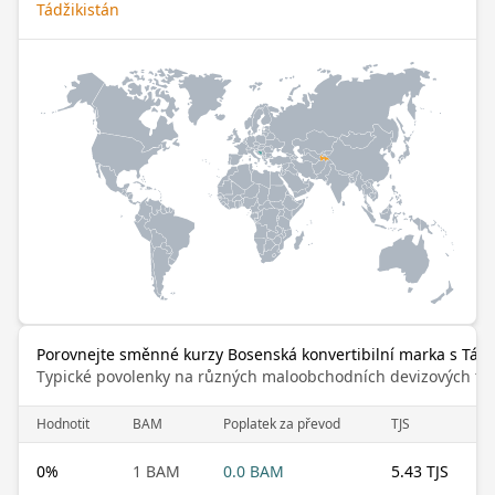
Tádžikistán
Porovnejte směnné kurzy Bosenská konvertibilní marka s Tád
Typické povolenky na různých maloobchodních devizových trz
Hodnotit
BAM
Poplatek za převod
TJS
0
%
1 BAM
0.0 BAM
5.43 TJS