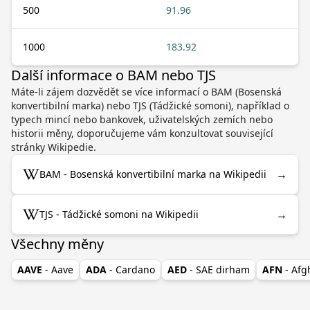
500
91.96
1000
183.92
Další informace o BAM nebo TJS
Máte-li zájem dozvědět se více informací o BAM (Bosenská
konvertibilní marka) nebo TJS (Tádžické somoni), například o
typech mincí nebo bankovek, uživatelských zemích nebo
historii měny, doporučujeme vám konzultovat související
stránky Wikipedie.
→
BAM - Bosenská konvertibilní marka na Wikipedii
→
TJS - Tádžické somoni na Wikipedii
Všechny měny
AAVE
- Aave
ADA
- Cardano
AED
- SAE dirham
AFN
- Af