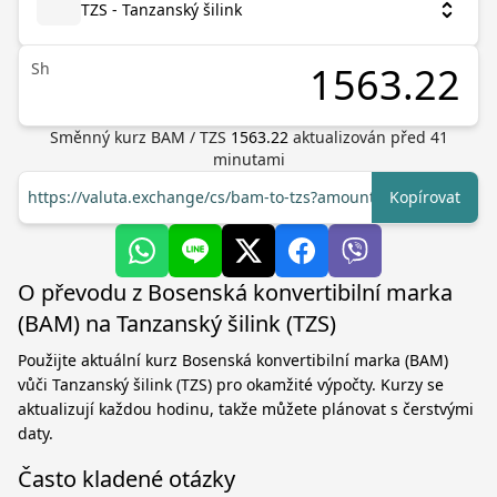
TZS - Tanzanský šilink
Sh
Směnný kurz
BAM
/
TZS
1563.22
aktualizován před
41
minutami
https://valuta.exchange/cs/bam-to-tzs?amount=1
Kopírovat
O převodu z Bosenská konvertibilní marka
(BAM) na Tanzanský šilink (TZS)
Použijte aktuální kurz Bosenská konvertibilní marka (BAM)
vůči Tanzanský šilink (TZS) pro okamžité výpočty. Kurzy se
aktualizují každou hodinu, takže můžete plánovat s čerstvými
daty.
Často kladené otázky