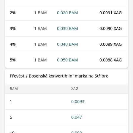
2
%
1 BAM
0.020 BAM
0.0091 XAG
3
%
1 BAM
0.030 BAM
0.0090 XAG
4
%
1 BAM
0.040 BAM
0.0089 XAG
5
%
1 BAM
0.050 BAM
0.0088 XAG
Převést z Bosenská konvertibilní marka na Stříbro
BAM
XAG
1
0.0093
5
0.047
10
0.093