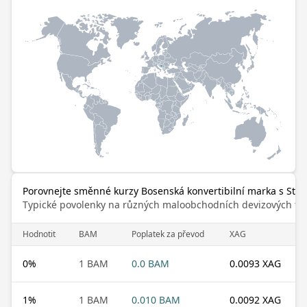
Porovnejte směnné kurzy Bosenská konvertibilní marka s Stří
Typické povolenky na různých maloobchodních devizových trz
Hodnotit
BAM
Poplatek za převod
XAG
0
%
1 BAM
0.0 BAM
0.0093 XAG
1
%
1 BAM
0.010 BAM
0.0092 XAG