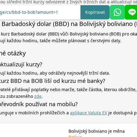
u střední tržní kurzy odvozené z živých tržních dat a aktualizují 
ange/cs/bbd-to-bob?amount=1
Kopírovat
 Barbadoský dolar (BBD) na Bolivijský boliviano 
í kurz Barbadoský dolar (BBD) vůči Bolivijský boliviano (BOB) pro ok
zují každou hodinu, takže můžete plánovat s čerstvými daty.
né otázky
aktualizují kurzy?
zují každou hodinu, aby odrážely nejnovější tržní data.
kurz BBD na BOB liší od kurzu mé banky?
atelé přidávají poplatky nebo marže, takže částka, kterou obdržíte,
rzu zobrazeného
zde
.
řevodník používat na mobilu?
unguje v mobilních prohlížečích a
aplikace Valuta EX
je dostupná p
Bolivijský boliviano je měna