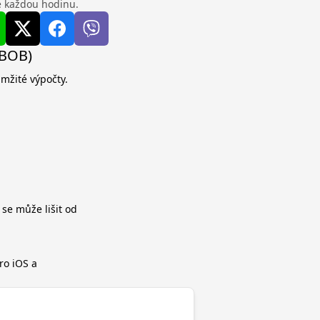
se každou hodinu.
(BOB)
amžité výpočty.
 se může lišit od
ro iOS a