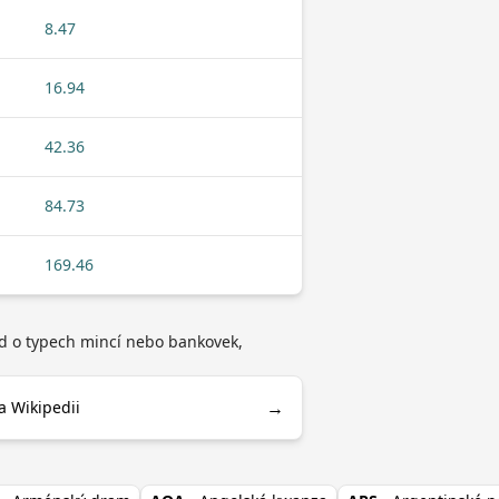
8.47
16.94
42.36
84.73
169.46
lad o typech mincí nebo bankovek,
→
na Wikipedii