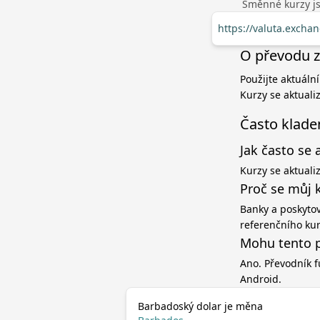
Směnné kurzy jso
https://valuta.exch
O převodu z
Použijte aktuáln
Kurzy se aktuali
Často klade
Jak často se 
Kurzy se aktuali
Proč se můj 
Banky a poskytov
referenčního ku
Mohu tento p
Ano. Převodník f
Android.
Barbadoský dolar je měna