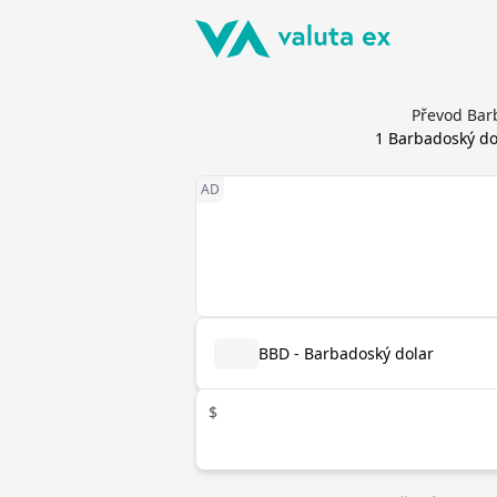
Převod Barb
1
Barbadoský do
BBD - Barbadoský dolar
$