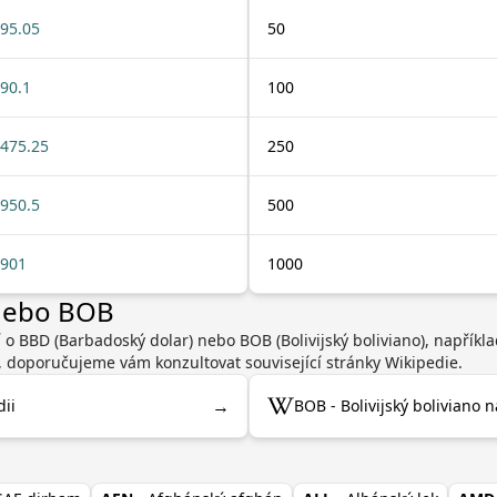
95.05
50
90.1
100
475.25
250
950.5
500
901
1000
 nebo BOB
 o BBD (Barbadoský dolar) nebo BOB (Bolivijský boliviano), napřík
, doporučujeme vám konzultovat související stránky Wikipedie.
→
ii
BOB - Bolivijský boliviano 