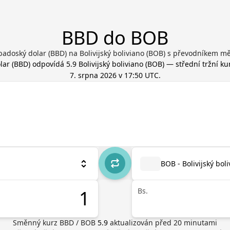
BBD do BOB
adoský dolar (BBD) na Bolivijský boliviano (BOB) s převodníkem m
lar
(
BBD
) odpovídá
5.9
Bolivijský boliviano
(
BOB
) — střední tržní ku
7. srpna 2026 v 17:50 UTC
.
BOB - Bolivijský bol
Bs.
Směnný kurz
BBD
/
BOB
5.9
aktualizován před
20
minutami