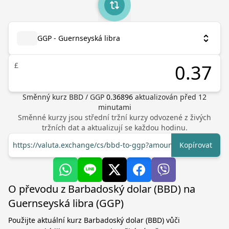
GGP - Guernseyská libra
£
Směnný kurz
BBD
/
GGP
0.36896
aktualizován před
12
minutami
Směnné kurzy jsou střední tržní kurzy odvozené z živých
tržních dat a aktualizují se každou hodinu.
https://valuta.exchange/cs/bbd-to-ggp?amount=1
Kopírovat
O převodu z Barbadoský dolar (BBD) na
Guernseyská libra (GGP)
Použijte aktuální kurz Barbadoský dolar (BBD) vůči