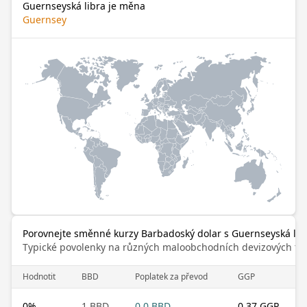
Guernseyská libra je měna
Guernsey
Porovnejte směnné kurzy Barbadoský dolar s Guernseyská lib
Typické povolenky na různých maloobchodních devizových trz
Hodnotit
BBD
Poplatek za převod
GGP
0
%
1 BBD
0.0 BBD
0.37 GGP