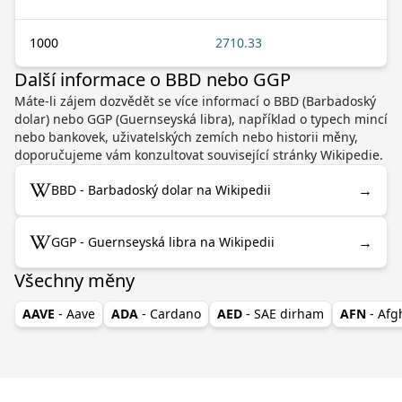
1000
2710.33
Další informace o BBD nebo GGP
Máte-li zájem dozvědět se více informací o BBD (Barbadoský
dolar) nebo GGP (Guernseyská libra), například o typech mincí
nebo bankovek, uživatelských zemích nebo historii měny,
doporučujeme vám konzultovat související stránky Wikipedie.
→
BBD - Barbadoský dolar na Wikipedii
→
GGP - Guernseyská libra na Wikipedii
Všechny měny
AAVE
- Aave
ADA
- Cardano
AED
- SAE dirham
AFN
- Af