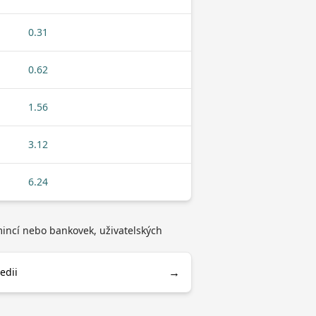
0.31
0.62
1.56
3.12
6.24
 mincí nebo bankovek, uživatelských
→
edii