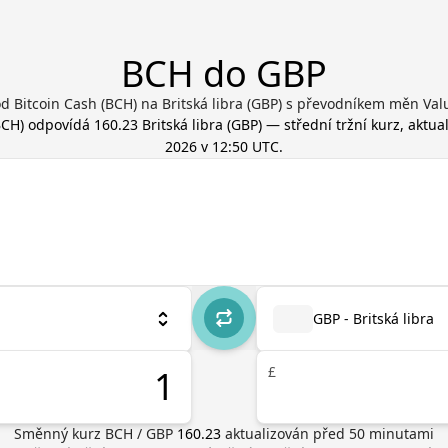
BCH do GBP
d Bitcoin Cash (BCH) na Britská libra (GBP) s převodníkem měn Val
BCH
) odpovídá
160.23
Britská libra
(
GBP
) — střední tržní kurz, aktu
2026 v 12:50 UTC
.
GBP - Britská libra
£
Směnný kurz
BCH
/
GBP
160.23
aktualizován před
50
minutami