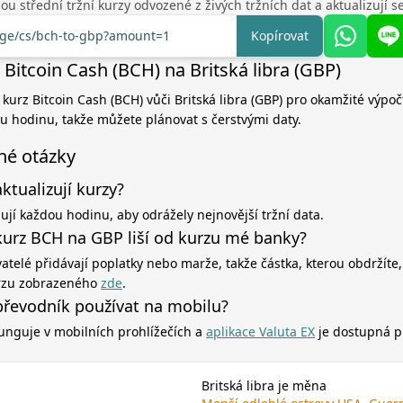
u střední tržní kurzy odvozené z živých tržních dat a aktualizují 
ange/cs/bch-to-gbp?amount=1
Kopírovat
Bitcoin Cash (BCH) na Britská libra (GBP)
 kurz Bitcoin Cash (BCH) vůči Britská libra (GBP) pro okamžité výpoč
ou hodinu, takže můžete plánovat s čerstvými daty.
né otázky
aktualizují kurzy?
zují každou hodinu, aby odrážely nejnovější tržní data.
kurz BCH na GBP liší od kurzu mé banky?
atelé přidávají poplatky nebo marže, takže částka, kterou obdržíte,
rzu zobrazeného
zde
.
řevodník používat na mobilu?
unguje v mobilních prohlížečích a
aplikace Valuta EX
je dostupná p
Britská libra je měna