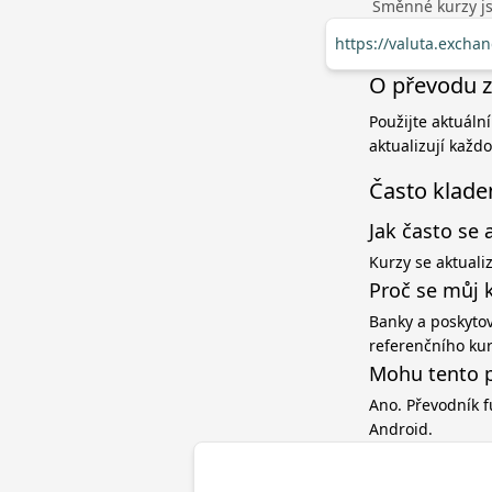
Směnné kurzy jso
https://valuta.exch
O převodu z 
Použijte aktuální
aktualizují každ
Často klade
Jak často se 
Kurzy se aktuali
Proč se můj 
Banky a poskytov
referenčního ku
Mohu tento p
Ano. Převodník f
Android.