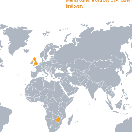
Menší odlehlé ostrovy USA, Guern
království