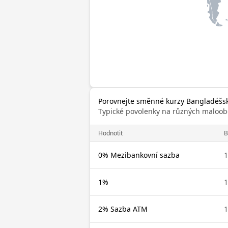
Porovnejte směnné kurzy Bangladéšsk
Typické povolenky na různých maloob
Hodnotit
B
0% Mezibankovní sazba
1
1%
1
2% Sazba ATM
1