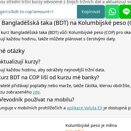
u střední tržní kurzy odvozené z živých tržních dat a aktualizují 
nge/cs/bdt-to-cop?amount=1
Kopírovat
 Bangladéšská taka (BDT) na Kolumbijské peso 
í kurz Bangladéšská taka (BDT) vůči Kolumbijské peso (COP) pro oka
zují každou hodinu, takže můžete plánovat s čerstvými daty.
né otázky
aktualizují kurzy?
zují každou hodinu, aby odrážely nejnovější tržní data.
kurz BDT na COP liší od kurzu mé banky?
atelé přidávají poplatky nebo marže, takže částka, kterou obdržíte,
rzu zobrazeného
zde
.
řevodník používat na mobilu?
unguje v mobilních prohlížečích a
aplikace Valuta EX
je dostupná p
Kolumbijské peso je měna