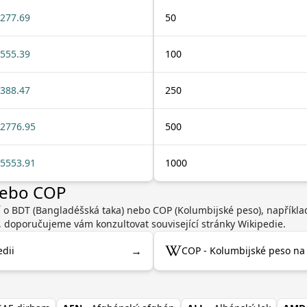
277.69
50
555.39
100
388.47
250
2776.95
500
5553.91
1000
nebo COP
í o BDT (Bangladéšská taka) nebo COP (Kolumbijské peso), napříkl
, doporučujeme vám konzultovat související stránky Wikipedie.
→
dii
COP - Kolumbijské peso na 