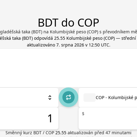
BDT do COP
gladéšská taka (BDT) na Kolumbijské peso (COP) s převodníkem mě
éšská taka
(
BDT
) odpovídá
25.55
Kolumbijské peso
(
COP
) — střední 
aktualizováno
7. srpna 2026 v 12:50 UTC
.
COP - Kolumbijské 
$
Směnný kurz
BDT
/
COP
25.55
aktualizován před
47
minutami