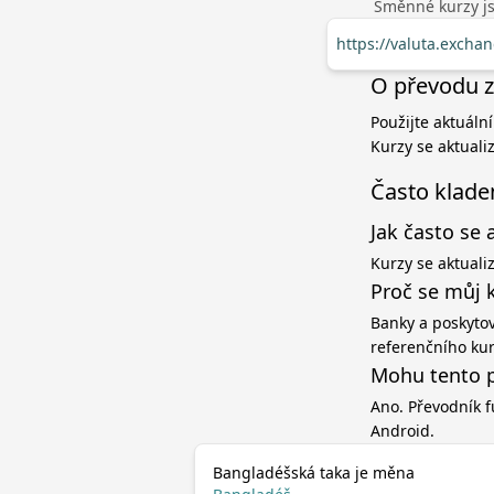
Směnné kurzy jso
https://valuta.excha
O převodu z
Použijte aktuáln
Kurzy se aktuali
Často klade
Jak často se 
Kurzy se aktuali
Proč se můj 
Banky a poskytov
referenčního ku
Mohu tento p
Ano. Převodník f
Android.
Bangladéšská taka je měna