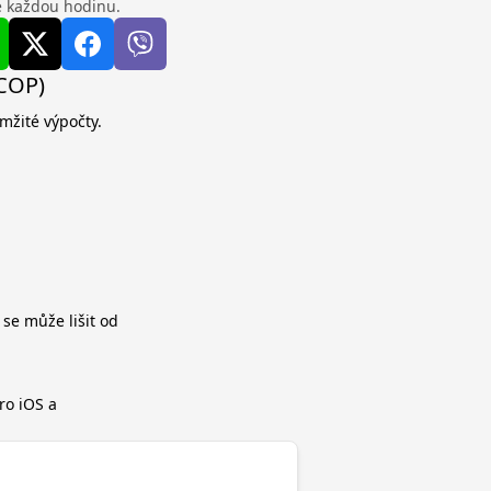
se každou hodinu.
(COP)
mžité výpočty.
 se může lišit od
ro iOS a