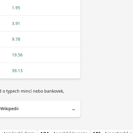
1.95
3.91
9.78
19.56
39.13
ad o typech mincí nebo bankovek,
→
Wikipedii