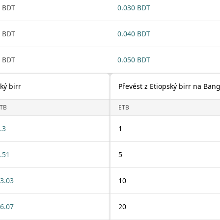
 BDT
0.030 BDT
 BDT
0.040 BDT
 BDT
0.050 BDT
ký birr
Převést z Etiopský birr na Ban
TB
ETB
.3
1
.51
5
3.03
10
6.07
20