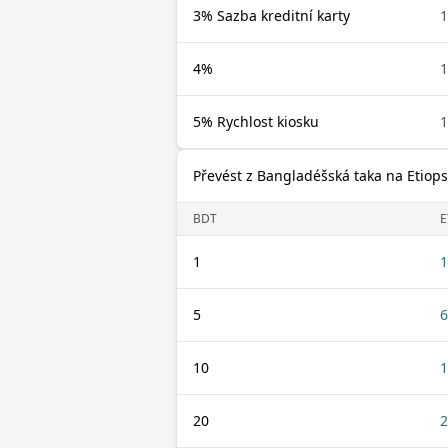
3% Sazba kreditní karty
1
4%
1
5% Rychlost kiosku
1
Převést z Bangladéšská taka na Etiops
BDT
E
1
1
5
6
10
1
20
2