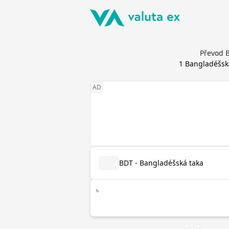
Převod B
1
Bangladéšsk
BDT - Bangladéšská taka
৳