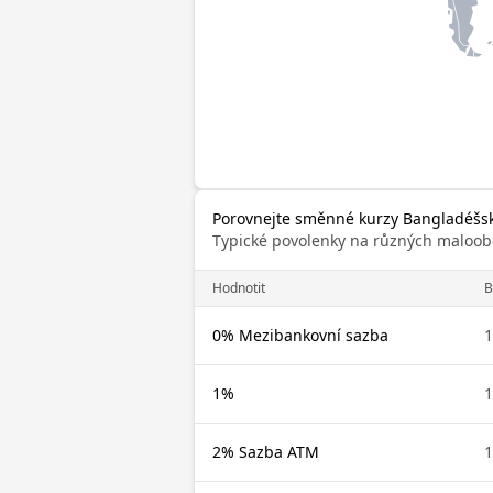
Porovnejte směnné kurzy Bangladéšská
Typické povolenky na různých maloob
Hodnotit
B
0% Mezibankovní sazba
1
1%
1
2% Sazba ATM
1