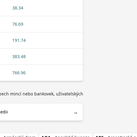
38.34
76.69
191.74
383.48
766.96
typech mincí nebo bankovek, uživatelských
→
edii