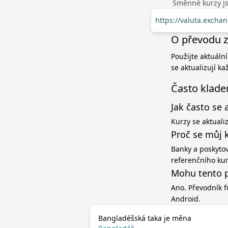
Směnné kurzy jso
https://valuta.excha
O převodu z
Použijte aktuáln
se aktualizují k
Často klade
Jak často se 
Kurzy se aktuali
Proč se můj 
Banky a poskytov
referenčního ku
Mohu tento p
Ano. Převodník f
Android.
Bangladéšská taka je měna