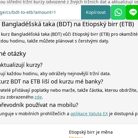
u střední tržní kurzy odvozené z živých tržních dat a aktualizují 
nge/cs/bdt-to-etb?amount=1
Kopírovat
 Bangladéšská taka (BDT) na Etiopský birr (ETB)
í kurz Bangladéšská taka (BDT) vůči Etiopský birr (ETB) pro okamžité
aždou hodinu, takže můžete plánovat s čerstvými daty.
né otázky
aktualizují kurzy?
zují každou hodinu, aby odrážely nejnovější tržní data.
kurz BDT na ETB liší od kurzu mé banky?
atelé přidávají poplatky nebo marže, takže částka, kterou obdržíte,
rzu zobrazeného
zde
.
řevodník používat na mobilu?
unguje v mobilních prohlížečích a
aplikace Valuta EX
je dostupná p
Etiopský birr je měna