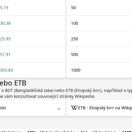
5.19
50
30.38
100
25.95
250
51.91
500
303.83
1000
nebo ETB
 o BDT (Bangladéšská taka) nebo ETB (Etiopský birr), například o 
 vám konzultovat související stránky Wikipedie.
→
dii
ETB - Etiopský birr na Wikip