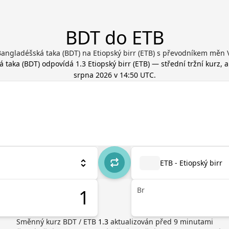
BDT do ETB
angladéšská taka (BDT) na Etiopský birr (ETB) s převodníkem měn 
á taka
(
BDT
) odpovídá
1.3
Etiopský birr
(
ETB
) — střední tržní kurz,
srpna 2026 v 14:50 UTC
.
ETB - Etiopský birr
Br
Směnný kurz
BDT
/
ETB
1.3
aktualizován před
9
minutami