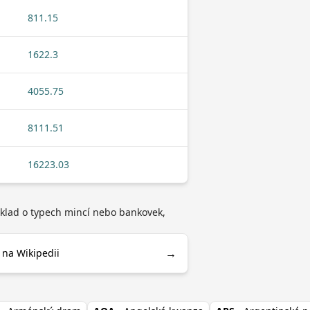
811.15
1622.3
4055.75
8111.51
16223.03
íklad o typech mincí nebo bankovek,
→
 na Wikipedii