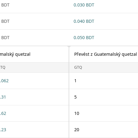
 BDT
0.030 BDT
 BDT
0.040 BDT
 BDT
0.050 BDT
malský quetzal
Převést z Guatemalský quetzal
GTQ
GTQ
.062
1
.31
5
.62
10
.23
20