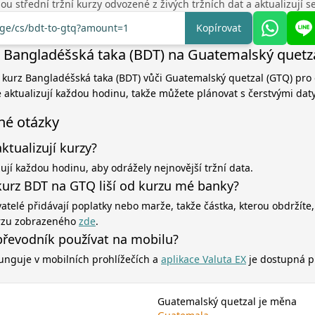
u střední tržní kurzy odvozené z živých tržních dat a aktualizují 
nge/cs/bdt-to-gtq?amount=1
Kopírovat
 Bangladéšská taka (BDT) na Guatemalský quetz
í kurz Bangladéšská taka (BDT) vůči Guatemalský quetzal (GTQ) pro
e aktualizují každou hodinu, takže můžete plánovat s čerstvými daty
né otázky
aktualizují kurzy?
zují každou hodinu, aby odrážely nejnovější tržní data.
kurz BDT na GTQ liší od kurzu mé banky?
atelé přidávají poplatky nebo marže, takže částka, kterou obdržíte,
rzu zobrazeného
zde
.
řevodník používat na mobilu?
unguje v mobilních prohlížečích a
aplikace Valuta EX
je dostupná p
Guatemalský quetzal je měna