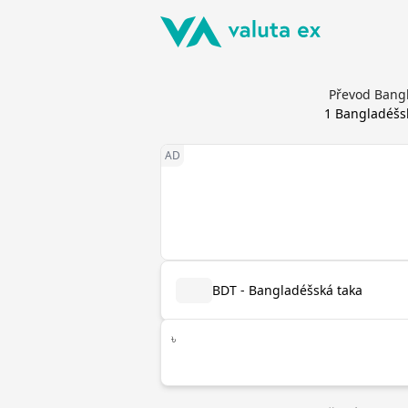
Převod Bangl
1
Bangladéšs
BDT - Bangladéšská taka
৳