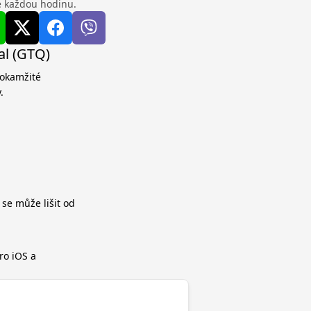
se každou hodinu.
al (GTQ)
 okamžité
.
 se může lišit od
ro iOS a