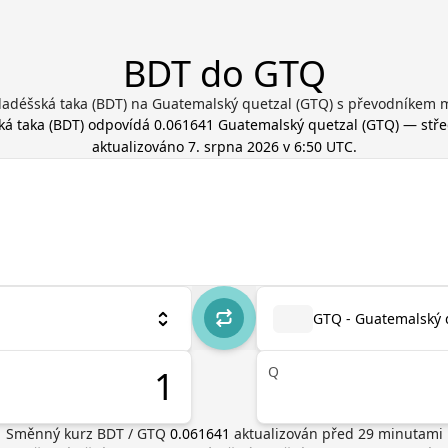
BDT do GTQ
adéšská taka (BDT) na Guatemalský quetzal (GTQ) s převodníkem 
ká taka
(
BDT
) odpovídá
0.061641
Guatemalský quetzal
(
GTQ
) — stře
aktualizováno
7. srpna 2026 v 6:50 UTC
.
GTQ - Guatemalský 
Q
Směnný kurz
BDT
/
GTQ
0.061641
aktualizován před
29
minutami