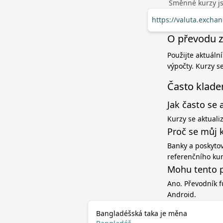
Směnné kurzy jso
https://valuta.excha
O převodu z
Použijte aktuáln
výpočty. Kurzy s
Často klade
Jak často se 
Kurzy se aktuali
Proč se můj 
Banky a poskytov
referenčního ku
Mohu tento p
Ano. Převodník f
Android.
Bangladéšská taka je měna