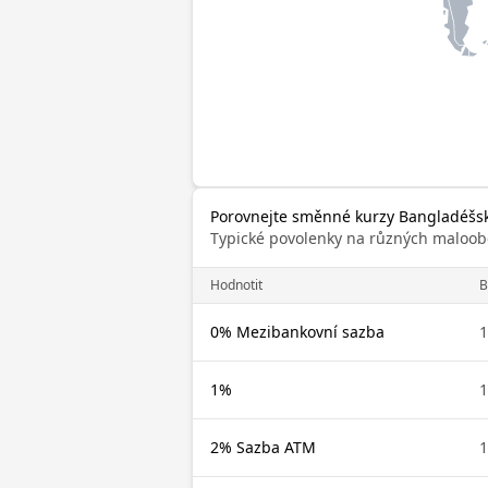
Porovnejte směnné kurzy Bangladéšsk
Typické povolenky na různých maloob
Hodnotit
B
0% Mezibankovní sazba
1
1%
1
2% Sazba ATM
1