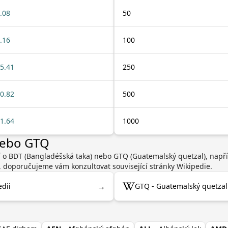
.08
50
.16
100
5.41
250
0.82
500
1.64
1000
nebo GTQ
í o BDT (Bangladéšská taka) nebo GTQ (Guatemalský quetzal), např
, doporučujeme vám konzultovat související stránky Wikipedie.
→
dii
GTQ - Guatemalský quetzal