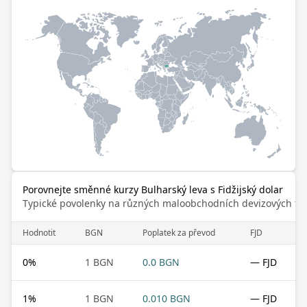
Porovnejte směnné kurzy Bulharský leva s Fidžijský dolar
Typické povolenky na různých maloobchodních devizových trz
Hodnotit
BGN
Poplatek za převod
FJD
0
%
1 BGN
0.0 BGN
— FJD
1
%
1 BGN
0.010 BGN
— FJD