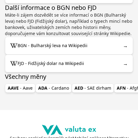
Další informace o BGN nebo FJD
Máte-li zájem dozvědět se více informací o BGN (Bulharský
leva) nebo FJD (Fidžijský dolar), například o typech mincí nebo
bankovek, uživatelských zemích nebo historii měny,
doporučujeme vám konzultovat související stránky Wikipedie.
→
BGN - Bulharský leva na Wikipedii
→
FJD - Fidžijský dolar na Wikipedii
Všechny měny
AAVE
- Aave
ADA
- Cardano
AED
- SAE dirham
AFN
- Af