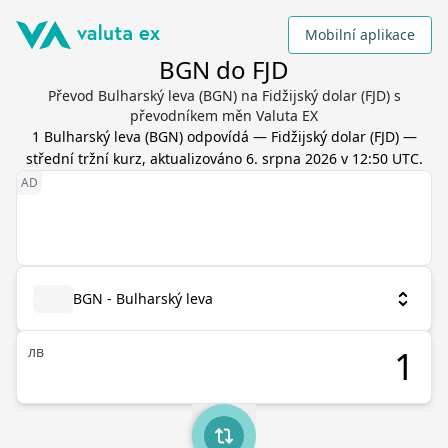
Mobilní aplikace
BGN do FJD
Převod Bulharský leva (BGN) na Fidžijský dolar (FJD) s
převodníkem měn Valuta EX
1
Bulharský leva
(
BGN
) odpovídá
—
Fidžijský dolar
(
FJD
) —
střední tržní kurz, aktualizováno
6. srpna 2026 v 12:50 UTC
.
BGN - Bulharský leva
лв