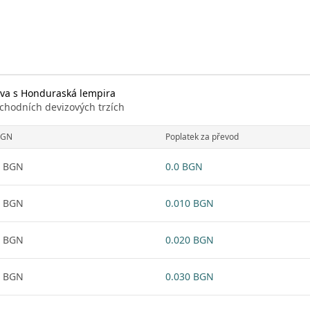
eva s Honduraská lempira
chodních devizových trzích
BGN
Poplatek za převod
1 BGN
0.0 BGN
1 BGN
0.010 BGN
1 BGN
0.020 BGN
1 BGN
0.030 BGN