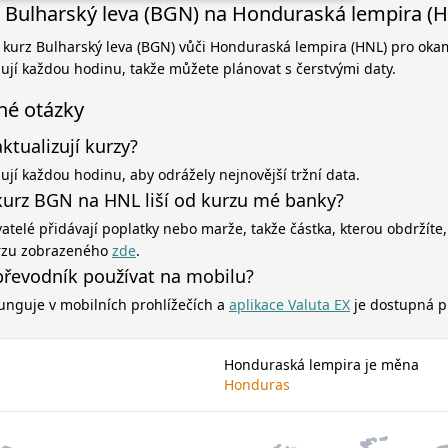
 Bulharský leva (BGN) na Honduraská lempira (
í kurz Bulharský leva (BGN) vůči Honduraská lempira (HNL) pro okam
zují každou hodinu, takže můžete plánovat s čerstvými daty.
né otázky
aktualizují kurzy?
zují každou hodinu, aby odrážely nejnovější tržní data.
kurz BGN na HNL liší od kurzu mé banky?
atelé přidávají poplatky nebo marže, takže částka, kterou obdržíte,
rzu zobrazeného
zde
.
řevodník používat na mobilu?
unguje v mobilních prohlížečích a
aplikace Valuta EX
je dostupná p
Honduraská lempira je měna
Honduras