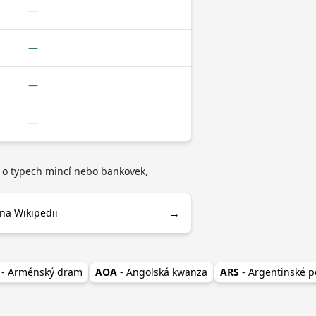
—
—
—
—
d o typech mincí nebo bankovek,
→
na Wikipedii
- Arménský dram
AOA
- Angolská kwanza
ARS
- Argentinské p