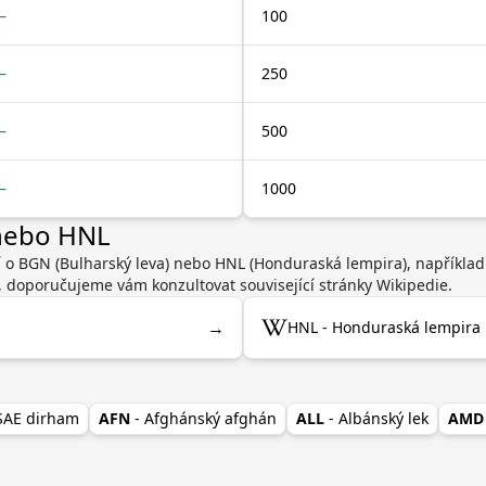
—
100
—
250
—
500
—
1000
 nebo HNL
í o BGN (Bulharský leva) nebo HNL (Honduraská lempira), napříkla
, doporučujeme vám konzultovat související stránky Wikipedie.
→
HNL - Honduraská lempira 
 SAE dirham
AFN
- Afghánský afghán
ALL
- Albánský lek
AMD