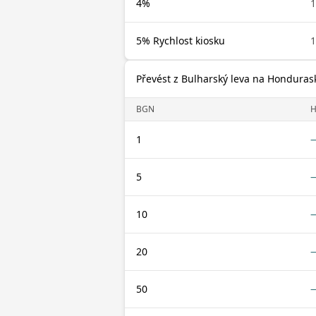
4%
5% Rychlost kiosku
Převést z Bulharský leva na Honduras
BGN
H
1
5
10
20
50