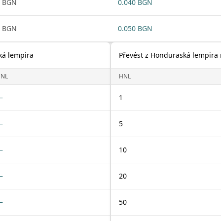
1 BGN
0.040 BGN
1 BGN
0.050 BGN
ká lempira
Převést z Honduraská lempira 
NL
HNL
—
1
—
5
—
10
—
20
—
50