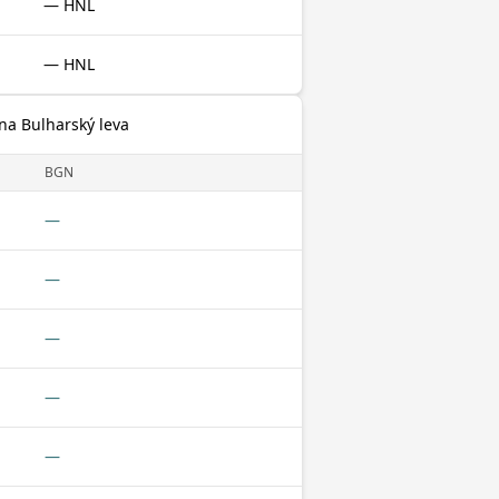
— HNL
— HNL
na Bulharský leva
BGN
—
—
—
—
—