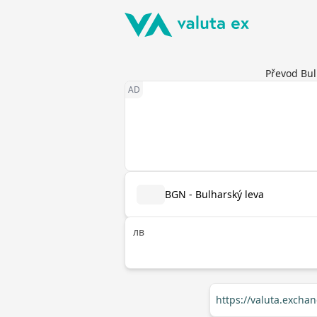
Převod Bul
BGN - Bulharský leva
лв
https://valuta.exch