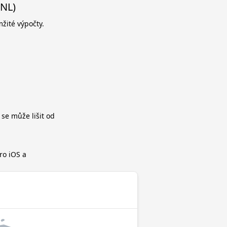
HNL)
žité výpočty.
 se může lišit od
ro iOS a