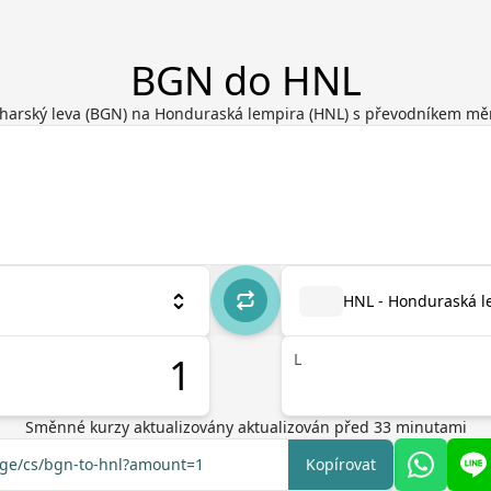
BGN do HNL
harský leva (BGN) na Honduraská lempira (HNL) s převodníkem mě
HNL - Honduraská l
L
Směnné kurzy aktualizovány
aktualizován před
33
minutami
ange/cs/bgn-to-hnl?amount=1
Kopírovat