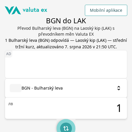
Mobilní aplikace
BGN do LAK
Převod Bulharský leva (BGN) na Laoský kip (LAK) s
převodníkem měn Valuta EX
1
Bulharský leva
(
BGN
) odpovídá
—
Laoský kip
(
LAK
) — střední
tržní kurz, aktualizováno
7. srpna 2026 v 21:50 UTC
.
BGN - Bulharský leva
лв