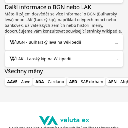
Další informace o BGN nebo LAK
Máte-li zájem dozvědět se více informací o BGN (Bulharský
leva) nebo LAK (Laoský kip), například o typech mincí nebo
bankovek, uživatelských zemích nebo historii měny,
doporučujeme vám konzultovat související stránky Wikipedie.
→
BGN - Bulharský leva na Wikipedii
→
LAK - Laoský kip na Wikipedii
Všechny měny
AAVE
- Aave
ADA
- Cardano
AED
- SAE dirham
AFN
- Af