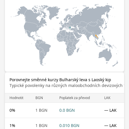
Porovnejte směnné kurzy Bulharský leva s Laoský kip
Typické povolenky na různých maloobchodních devizových trz
Hodnotit
BGN
Poplatek za převod
LAK
0
%
1 BGN
0.0 BGN
— LAK
1
%
1 BGN
0.010 BGN
— LAK