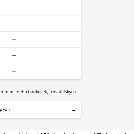
—
—
—
—
—
ech mincí nebo bankovek, uživatelských
→
ipedii