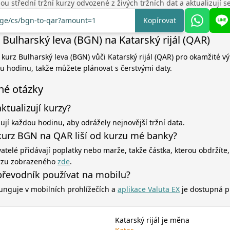
u střední tržní kurzy odvozené z živých tržních dat a aktualizují 
ange/cs/bgn-to-qar?amount=1
Kopírovat
Bulharský leva (BGN) na Katarský rijál (QAR)
í kurz Bulharský leva (BGN) vůči Katarský rijál (QAR) pro okamžité v
ou hodinu, takže můžete plánovat s čerstvými daty.
né otázky
aktualizují kurzy?
zují každou hodinu, aby odrážely nejnovější tržní data.
kurz BGN na QAR liší od kurzu mé banky?
atelé přidávají poplatky nebo marže, takže částka, kterou obdržíte,
rzu zobrazeného
zde
.
řevodník používat na mobilu?
unguje v mobilních prohlížečích a
aplikace Valuta EX
je dostupná p
Katarský rijál je měna