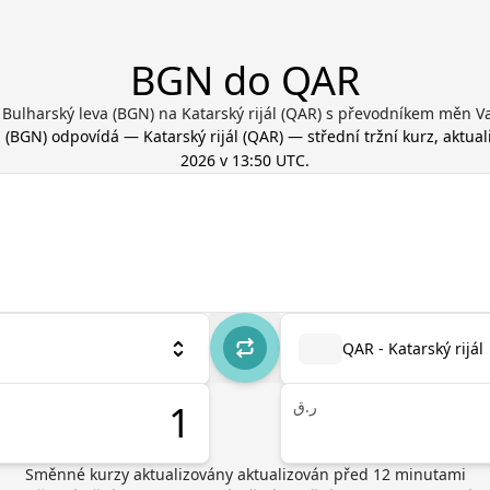
BGN do QAR
Bulharský leva (BGN) na Katarský rijál (QAR) s převodníkem měn V
a
(
BGN
) odpovídá
—
Katarský rijál
(
QAR
) — střední tržní kurz, aktua
2026 v 13:50 UTC
.
QAR - Katarský rijál
ر.ق
Směnné kurzy aktualizovány
aktualizován před
12
minutami