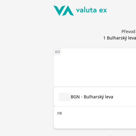
Převod 
1
Bulharský lev
BGN - Bulharský leva
лв