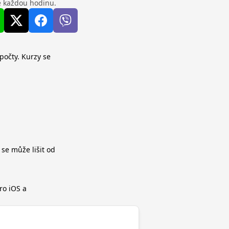
se každou hodinu.
ýpočty. Kurzy se
 se může lišit od
ro iOS a