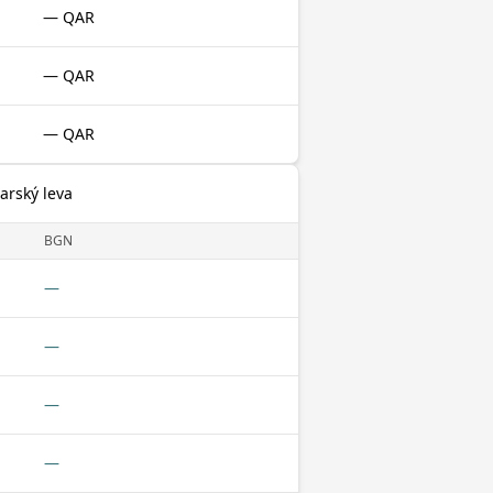
— QAR
— QAR
— QAR
harský leva
BGN
—
—
—
—