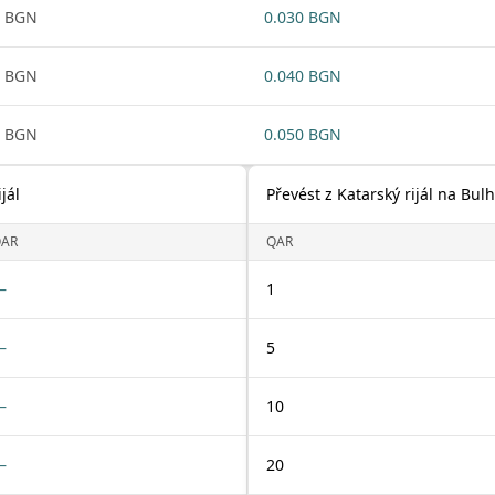
1 BGN
0.030 BGN
1 BGN
0.040 BGN
1 BGN
0.050 BGN
jál
Převést z Katarský rijál na Bul
AR
QAR
—
1
—
5
—
10
—
20