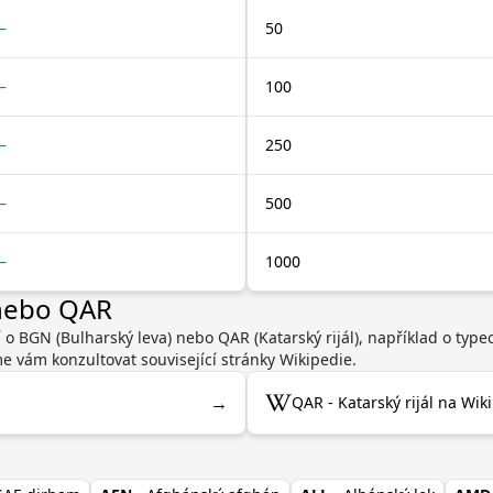
—
50
—
100
—
250
—
500
—
1000
 nebo QAR
 o BGN (Bulharský leva) nebo QAR (Katarský rijál), například o typ
 vám konzultovat související stránky Wikipedie.
→
QAR - Katarský rijál na Wik