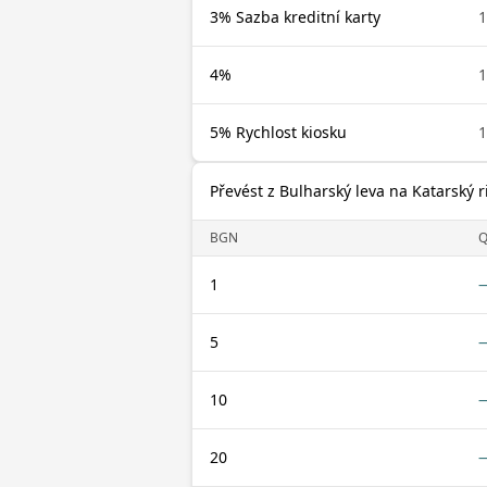
3% Sazba kreditní karty
4%
5% Rychlost kiosku
Převést z Bulharský leva na Katarský ri
BGN
Q
1
5
10
20