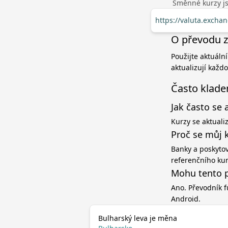
Směnné kurzy jso
https://valuta.exch
O převodu z 
Použijte aktuáln
aktualizují každ
Často klade
Jak často se 
Kurzy se aktuali
Proč se můj 
Banky a poskytov
referenčního ku
Mohu tento p
Ano. Převodník f
Android.
Bulharský leva je měna