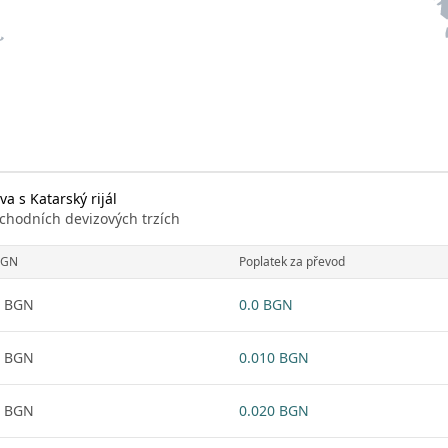
a s Katarský rijál
chodních devizových trzích
BGN
Poplatek za převod
1 BGN
0.0 BGN
1 BGN
0.010 BGN
1 BGN
0.020 BGN