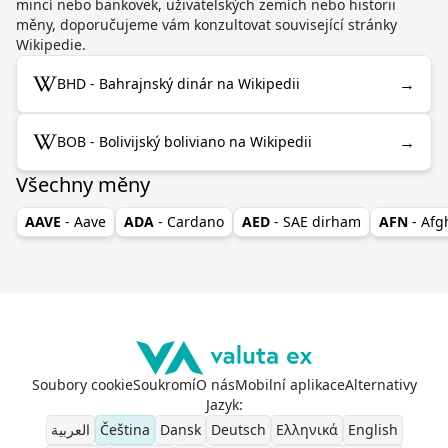
mincí nebo bankovek, uživatelských zemích nebo historii
měny, doporučujeme vám konzultovat související stránky
Wikipedie.
→
BHD - Bahrajnský dinár na Wikipedii
→
BOB - Bolivijský boliviano na Wikipedii
Všechny měny
AAVE
- Aave
ADA
- Cardano
AED
- SAE dirham
AFN
- Af
Soubory cookie
Soukromí
O nás
Mobilní aplikace
Alternativy
Jazyk
:
العربية
Čeština
Dansk
Deutsch
Ελληνικά
English