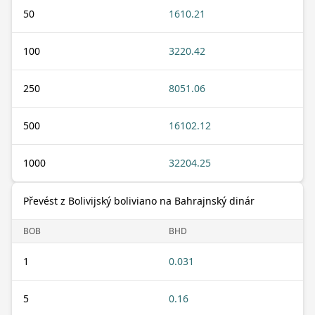
50
1610.21
100
3220.42
250
8051.06
500
16102.12
1000
32204.25
Převést z Bolivijský boliviano na Bahrajnský dinár
BOB
BHD
1
0.031
5
0.16