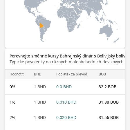
Porovnejte směnné kurzy Bahrajnský dinár s Bolivijský bolivia
Typické povolenky na různých maloobchodních devizových trz
Hodnotit
BHD
Poplatek za převod
BOB
0
%
1 BHD
0.0 BHD
32.2 BOB
1
%
1 BHD
0.010 BHD
31.88 BOB
2
%
1 BHD
0.020 BHD
31.56 BOB