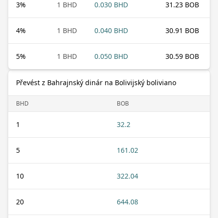
3
%
1 BHD
0.030 BHD
31.23 BOB
4
%
1 BHD
0.040 BHD
30.91 BOB
5
%
1 BHD
0.050 BHD
30.59 BOB
Převést z Bahrajnský dinár na Bolivijský boliviano
BHD
BOB
1
32.2
5
161.02
10
322.04
20
644.08