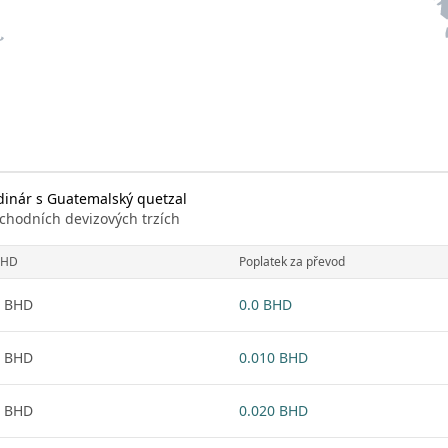
dinár s Guatemalský quetzal
chodních devizových trzích
BHD
Poplatek za převod
1 BHD
0.0 BHD
1 BHD
0.010 BHD
1 BHD
0.020 BHD