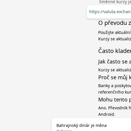
Směnné kurzy jso
https://valuta.exch
O převodu z
Použijte aktuáln
Kurzy se aktuali
Často klade
Jak často se 
Kurzy se aktuali
Proč se můj 
Banky a poskytov
referenčního ku
Mohu tento p
Ano. Převodník f
Android.
Bahrajnský dinár je měna