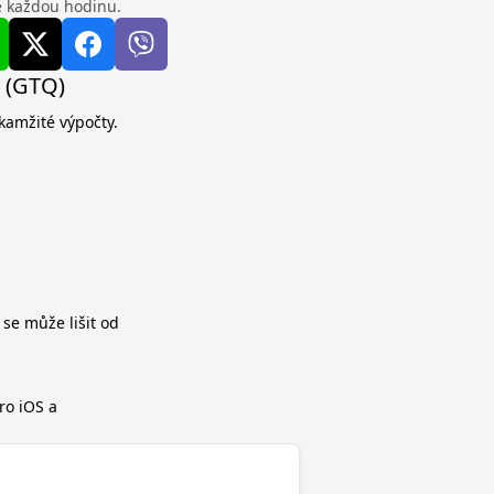
se každou hodinu.
l (GTQ)
kamžité výpočty.
 se může lišit od
ro iOS a