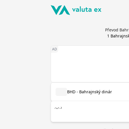
Převod Bahr
1
Bahrajns
BHD - Bahrajnský dinár
.د.ب