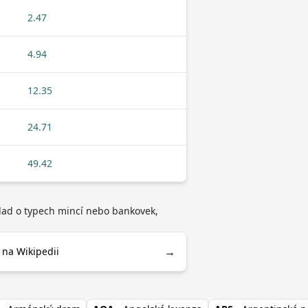
2.47
4.94
12.35
24.71
49.42
klad o typech mincí nebo bankovek,
→
 na Wikipedii