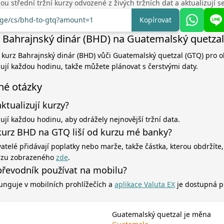
u střední tržní kurzy odvozené z živých tržních dat a aktualizují 
ange/cs/bhd-to-gtq?amount=1
Kopírovat
 Bahrajnský dinár (BHD) na Guatemalský quetza
í kurz Bahrajnský dinár (BHD) vůči Guatemalský quetzal (GTQ) pro o
zují každou hodinu, takže můžete plánovat s čerstvými daty.
né otázky
aktualizují kurzy?
zují každou hodinu, aby odrážely nejnovější tržní data.
kurz BHD na GTQ liší od kurzu mé banky?
atelé přidávají poplatky nebo marže, takže částka, kterou obdržíte,
rzu zobrazeného
zde
.
řevodník používat na mobilu?
unguje v mobilních prohlížečích a
aplikace Valuta EX
je dostupná p
Guatemalský quetzal je měna