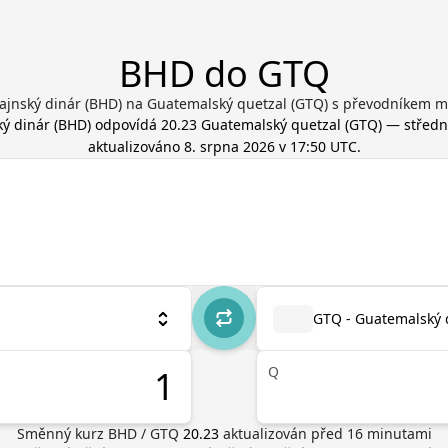
BHD do GTQ
ajnský dinár (BHD) na Guatemalský quetzal (GTQ) s převodníkem m
ký dinár
(
BHD
) odpovídá
20.23
Guatemalský quetzal
(
GTQ
) — střední
aktualizováno
8. srpna 2026 v 17:50 UTC
.
GTQ - Guatemalský 
Q
Směnný kurz
BHD
/
GTQ
20.23
aktualizován před
16
minutami