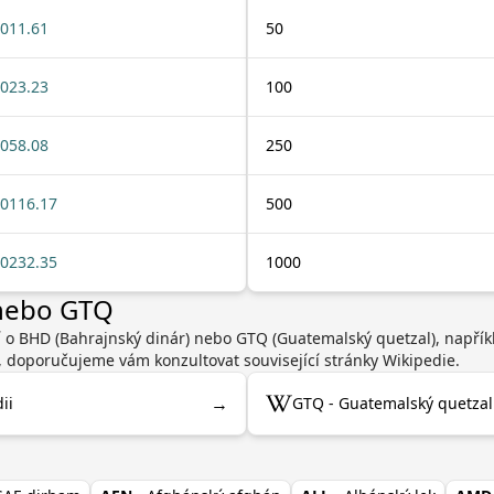
011.61
50
023.23
100
058.08
250
0116.17
500
0232.35
1000
 nebo GTQ
í o BHD (Bahrajnský dinár) nebo GTQ (Guatemalský quetzal), napří
, doporučujeme vám konzultovat související stránky Wikipedie.
→
ii
GTQ - Guatemalský quetzal