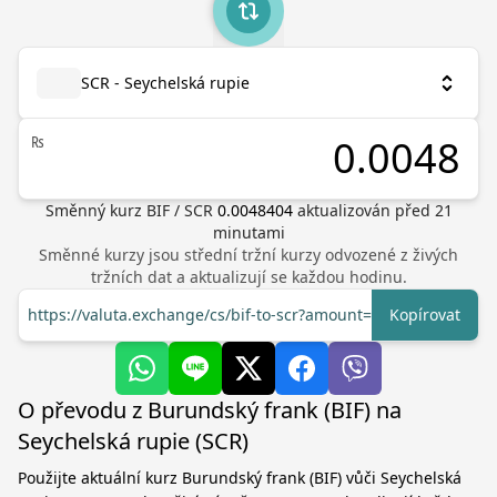
SCR - Seychelská rupie
₨
Směnný kurz
BIF
/
SCR
0.0048404
aktualizován před
21
minutami
Směnné kurzy jsou střední tržní kurzy odvozené z živých
tržních dat a aktualizují se každou hodinu.
https://valuta.exchange/cs/bif-to-scr?amount=1
Kopírovat
O převodu z Burundský frank (BIF) na
Seychelská rupie (SCR)
Použijte aktuální kurz Burundský frank (BIF) vůči Seychelská