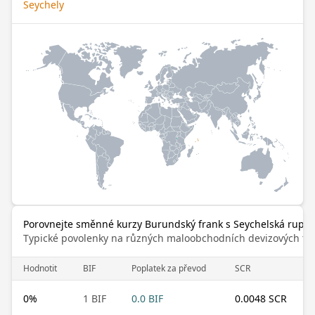
Seychely
Porovnejte směnné kurzy Burundský frank s Seychelská rupie
Typické povolenky na různých maloobchodních devizových trz
Hodnotit
BIF
Poplatek za převod
SCR
0
%
1 BIF
0.0 BIF
0.0048 SCR