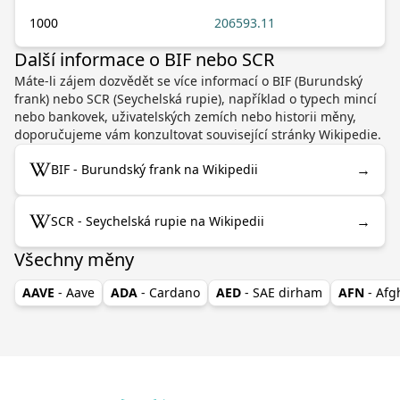
1000
206593.11
Další informace o BIF nebo SCR
Máte-li zájem dozvědět se více informací o BIF (Burundský
frank) nebo SCR (Seychelská rupie), například o typech mincí
nebo bankovek, uživatelských zemích nebo historii měny,
doporučujeme vám konzultovat související stránky Wikipedie.
→
BIF - Burundský frank na Wikipedii
→
SCR - Seychelská rupie na Wikipedii
Všechny měny
AAVE
- Aave
ADA
- Cardano
AED
- SAE dirham
AFN
- Af