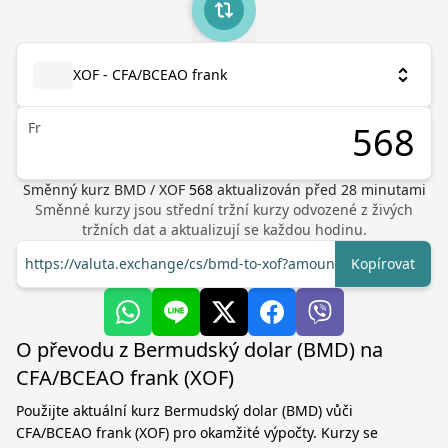
XOF - CFA/BCEAO frank
Fr
Směnný kurz
BMD
/
XOF
568
aktualizován před
28
minutami
Směnné kurzy jsou střední tržní kurzy odvozené z živých
tržních dat a aktualizují se každou hodinu.
https://valuta.exchange/cs/bmd-to-xof?amount=1
Kopírovat
O převodu z Bermudský dolar (BMD) na
CFA/BCEAO frank (XOF)
Použijte aktuální kurz Bermudský dolar (BMD) vůči
CFA/BCEAO frank (XOF) pro okamžité výpočty. Kurzy se