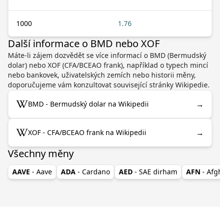
1000
1.76
Další informace o BMD nebo XOF
Máte-li zájem dozvědět se více informací o BMD (Bermudský
dolar) nebo XOF (CFA/BCEAO frank), například o typech mincí
nebo bankovek, uživatelských zemích nebo historii měny,
doporučujeme vám konzultovat související stránky Wikipedie.
→
BMD - Bermudský dolar na Wikipedii
→
XOF - CFA/BCEAO frank na Wikipedii
Všechny měny
AAVE
- Aave
ADA
- Cardano
AED
- SAE dirham
AFN
- Af