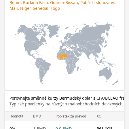
Benin, Burkina Faso, Guinea-Bissau, Pobřeží slonoviny,
Mali, Niger, Senegal, Togo
Porovnejte směnné kurzy Bermudský dolar s CFA/BCEAO fran
Typické povolenky na různých maloobchodních devizových trz
Hodnotit
BMD
Poplatek za převod
XOF
0
%
1 BMD
0.0 BMD
568 XOF