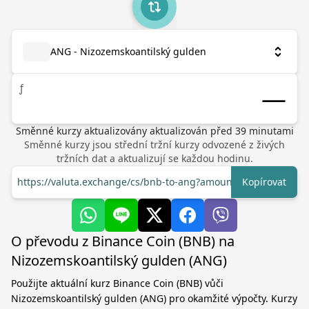
ANG - Nizozemskoantilský gulden
ƒ
Směnné kurzy aktualizovány
aktualizován před
39
minutami
Směnné kurzy jsou střední tržní kurzy odvozené z živých
tržních dat a aktualizují se každou hodinu.
https://valuta.exchange/cs/bnb-to-ang?amount=1
Kopírovat
O převodu z Binance Coin (BNB) na
Nizozemskoantilský gulden (ANG)
Použijte aktuální kurz Binance Coin (BNB) vůči
Nizozemskoantilský gulden (ANG) pro okamžité výpočty. Kurzy