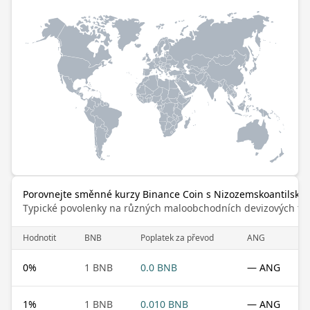
Porovnejte směnné kurzy Binance Coin s Nizozemskoantilský
Typické povolenky na různých maloobchodních devizových trz
Hodnotit
BNB
Poplatek za převod
ANG
0
%
1 BNB
0.0 BNB
— ANG
1
%
1 BNB
0.010 BNB
— ANG