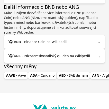
Další informace o BNB nebo ANG
Máte-li zájem dozvědět se více informací o BNB (Binance
Coin) nebo ANG (Nizozemskoantilský gulden), například o
typech mincí nebo bankovek, uživatelských zemích nebo
historii měny, doporučujeme vám konzultovat související
stránky Wikipedie.
→
BNB - Binance Coin na Wikipedii
→
ANG - Nizozemskoantilský gulden na Wikipedii
Všechny měny
AAVE
- Aave
ADA
- Cardano
AED
- SAE dirham
AFN
- Af