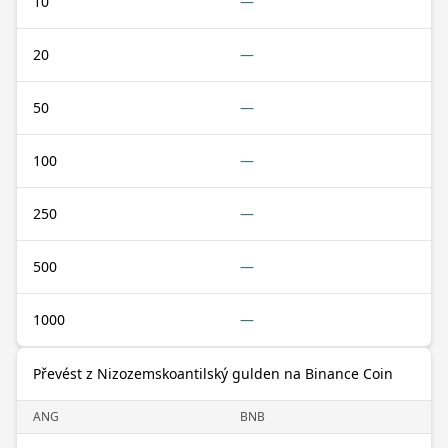
10
—
20
—
50
—
100
—
250
—
500
—
1000
—
Převést z Nizozemskoantilský gulden na Binance Coin
ANG
BNB