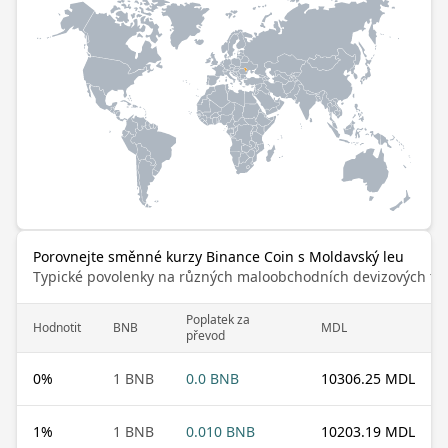
Porovnejte směnné kurzy Binance Coin s Moldavský leu
Typické povolenky na různých maloobchodních devizových trz
Poplatek za
Hodnotit
BNB
MDL
převod
0
%
1 BNB
0.0 BNB
10306.25 MDL
1
%
1 BNB
0.010 BNB
10203.19 MDL