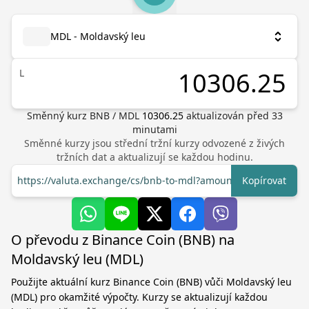
MDL - Moldavský leu
L
Směnný kurz
BNB
/
MDL
10306.25
aktualizován před
33
minutami
Směnné kurzy jsou střední tržní kurzy odvozené z živých
tržních dat a aktualizují se každou hodinu.
https://valuta.exchange/cs/bnb-to-mdl?amount=1
Kopírovat
O převodu z Binance Coin (BNB) na
Moldavský leu (MDL)
Použijte aktuální kurz Binance Coin (BNB) vůči Moldavský leu
(MDL) pro okamžité výpočty. Kurzy se aktualizují každou