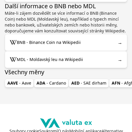
Další informace o BNB nebo MDL
Máte-li zájem dozvědět se více informací o BNB (Binance
Coin) nebo MDL (Moldavský leu), například o typech mincí
nebo bankovek, uživatelských zemích nebo historii měny,
doporučujeme vám konzultovat související stránky Wikipedie.
→
BNB - Binance Coin na Wikipedii
→
MDL - Moldavský leu na Wikipedii
Všechny měny
AAVE
- Aave
ADA
- Cardano
AED
- SAE dirham
AFN
- Af
Soubory cookie
Soukromí
O nás
Mobilní aplikace
Alternativy