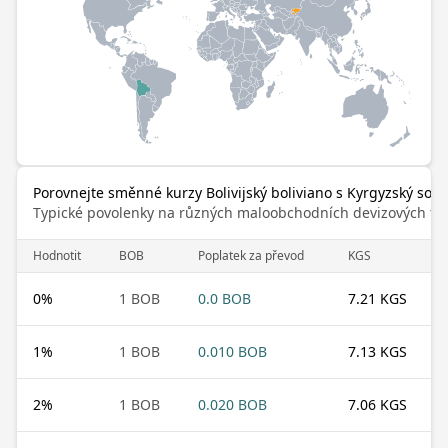
Porovnejte směnné kurzy Bolivijský boliviano s Kyrgyzský som
Typické povolenky na různých maloobchodních devizových trz
Hodnotit
BOB
Poplatek za převod
KGS
0
%
1 BOB
0.0 BOB
7.21 KGS
1
%
1 BOB
0.010 BOB
7.13 KGS
2
%
1 BOB
0.020 BOB
7.06 KGS