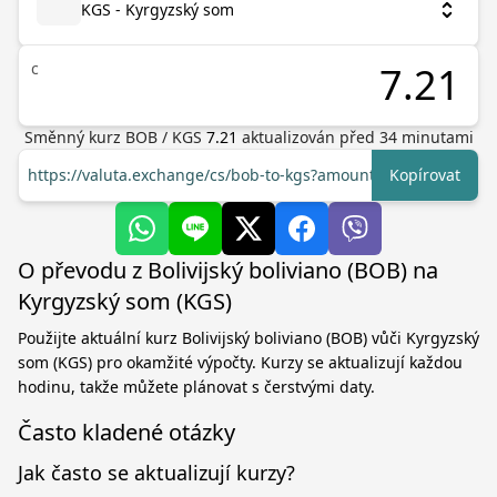
KGS - Kyrgyzský som
с
Směnný kurz
BOB
/
KGS
7.21
aktualizován před
34
minutami
https://valuta.exchange/cs/bob-to-kgs?amount=1
Kopírovat
O převodu z Bolivijský boliviano (BOB) na
Kyrgyzský som (KGS)
Použijte aktuální kurz Bolivijský boliviano (BOB) vůči Kyrgyzský
som (KGS) pro okamžité výpočty. Kurzy se aktualizují každou
hodinu, takže můžete plánovat s čerstvými daty.
Často kladené otázky
Jak často se aktualizují kurzy?