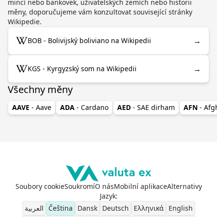
mincí nebo bankovek, uživatelských zemích nebo historii
měny, doporučujeme vám konzultovat související stránky
Wikipedie.
→
BOB - Bolivijský boliviano na Wikipedii
→
KGS - Kyrgyzský som na Wikipedii
Všechny měny
AAVE
- Aave
ADA
- Cardano
AED
- SAE dirham
AFN
- Af
Soubory cookie
Soukromí
O nás
Mobilní aplikace
Alternativy
Jazyk
:
العربية
Čeština
Dansk
Deutsch
Ελληνικά
English