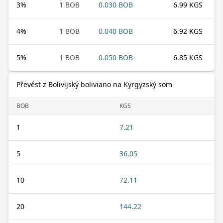
3
%
1 BOB
0.030 BOB
6.99 KGS
4
%
1 BOB
0.040 BOB
6.92 KGS
5
%
1 BOB
0.050 BOB
6.85 KGS
Převést z Bolivijský boliviano na Kyrgyzský som
BOB
KGS
1
7.21
5
36.05
10
72.11
20
144.22