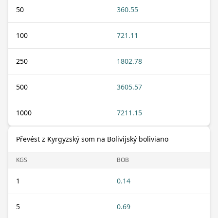
50
360.55
100
721.11
250
1802.78
500
3605.57
1000
7211.15
Převést z Kyrgyzský som na Bolivijský boliviano
KGS
BOB
1
0.14
5
0.69