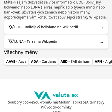
Máte-li zájem dozvědět se více informací o BOB (Bolivijský
boliviano) nebo LUNA (Terra), například o typech mincí nebo
bankovek, uživatelských zemích nebo historii měny,
doporučujeme vám konzultovat související stránky Wikipedie.
→
BOB - Bolivijský boliviano na Wikipedii
→
LUNA - Terra na Wikipedii
Všechny měny
AAVE
- Aave
ADA
- Cardano
AED
- SAE dirham
AFN
- Af
Soubory cookie
Soukromí
O nás
Mobilní aplikace
Alternativy
Průvodci
Podmínky