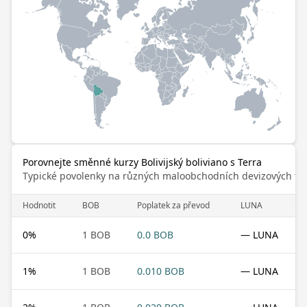
Porovnejte směnné kurzy Bolivijský boliviano s Terra
Typické povolenky na různých maloobchodních devizových trz
Hodnotit
BOB
Poplatek za převod
LUNA
0
%
1 BOB
0.0 BOB
— LUNA
1
%
1 BOB
0.010 BOB
— LUNA