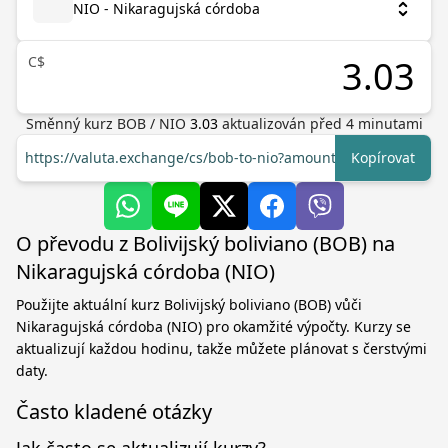
NIO - Nikaragujská córdoba
C$
Směnný kurz
BOB
/
NIO
3.03
aktualizován před
4
minutami
https://valuta.exchange/cs/bob-to-nio?amount=1
Kopírovat
O převodu z Bolivijský boliviano (BOB) na
Nikaragujská córdoba (NIO)
Použijte aktuální kurz Bolivijský boliviano (BOB) vůči
Nikaragujská córdoba (NIO) pro okamžité výpočty. Kurzy se
aktualizují každou hodinu, takže můžete plánovat s čerstvými
daty.
Často kladené otázky