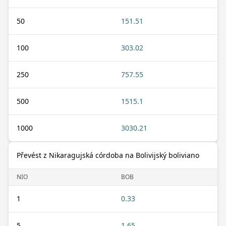
50
151.51
100
303.02
250
757.55
500
1515.1
1000
3030.21
Převést z Nikaragujská córdoba na Bolivijský boliviano
NIO
BOB
1
0.33
5
1.65