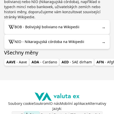
boliviano) nebo NIO (Nikaragujská córdoba), například o
typech mincí nebo bankovek, uživatelských zemích nebo
historii měny, doporučujeme vám konzultovat související
stránky Wikipedie.
→
BOB - Bolivijský boliviano na Wikipedii
→
NIO - Nikaragujská córdoba na Wikipedii
Všechny měny
AAVE
- Aave
ADA
- Cardano
AED
- SAE dirham
AFN
- Af
Soubory cookie
Soukromí
O nás
Mobilní aplikace
Alternativy
Jazyk
: