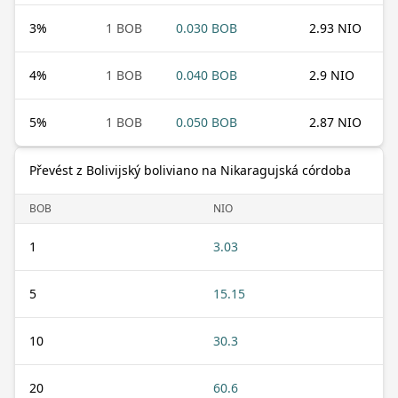
3
%
1 BOB
0.030 BOB
2.93 NIO
4
%
1 BOB
0.040 BOB
2.9 NIO
5
%
1 BOB
0.050 BOB
2.87 NIO
Převést z Bolivijský boliviano na Nikaragujská córdoba
BOB
NIO
1
3.03
5
15.15
10
30.3
20
60.6