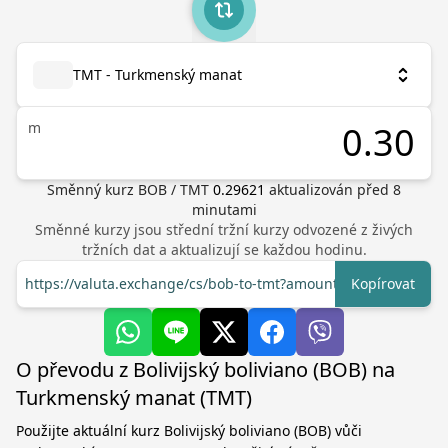
TMT - Turkmenský manat
m
Směnný kurz
BOB
/
TMT
0.29621
aktualizován před
8
minutami
Směnné kurzy jsou střední tržní kurzy odvozené z živých
tržních dat a aktualizují se každou hodinu.
https://valuta.exchange/cs/bob-to-tmt?amount=1
Kopírovat
O převodu z Bolivijský boliviano (BOB) na
Turkmenský manat (TMT)
Použijte aktuální kurz Bolivijský boliviano (BOB) vůči