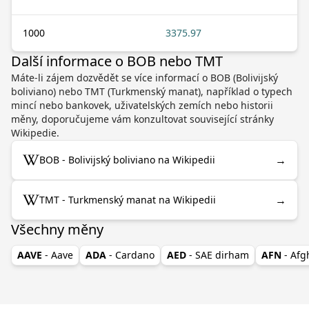
1000
3375.97
Další informace o BOB nebo TMT
Máte-li zájem dozvědět se více informací o BOB (Bolivijský
boliviano) nebo TMT (Turkmenský manat), například o typech
mincí nebo bankovek, uživatelských zemích nebo historii
měny, doporučujeme vám konzultovat související stránky
Wikipedie.
→
BOB - Bolivijský boliviano na Wikipedii
→
TMT - Turkmenský manat na Wikipedii
Všechny měny
AAVE
- Aave
ADA
- Cardano
AED
- SAE dirham
AFN
- Af