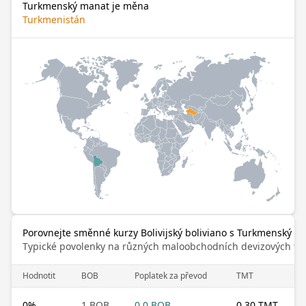
Turkmenský manat je měna
Turkmenistán
Porovnejte směnné kurzy Bolivijský boliviano s Turkmenský m
Typické povolenky na různých maloobchodních devizových trz
Hodnotit
BOB
Poplatek za převod
TMT
0
%
1 BOB
0.0 BOB
0.30 TMT