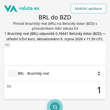
Mobilní aplikace
BRL do BZD
Převod Brazilský real (BRL) na Belizský dolar (BZD) s
převodníkem měn Valuta EX
1
Brazilský real
(
BRL
) odpovídá
0.39447
Belizský dolar
(
BZD
) —
střední tržní kurz, aktualizováno
9. srpna 2026 v 11:50 UTC
.
BRL - Brazilský real
R$