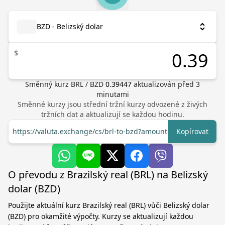
BZD - Belizský dolar
$
Směnný kurz
BRL
/
BZD
0.39447
aktualizován před
3
minutami
Směnné kurzy jsou střední tržní kurzy odvozené z živých
tržních dat a aktualizují se každou hodinu.
https://valuta.exchange/cs/brl-to-bzd?amount=1
Kopírovat
O převodu z Brazilský real (BRL) na Belizský
dolar (BZD)
Použijte aktuální kurz Brazilský real (BRL) vůči Belizský dolar
(BZD) pro okamžité výpočty. Kurzy se aktualizují každou