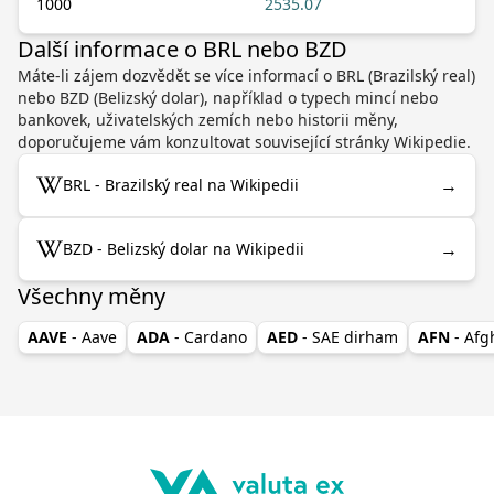
1000
2535.07
Další informace o BRL nebo BZD
Máte-li zájem dozvědět se více informací o BRL (Brazilský real)
nebo BZD (Belizský dolar), například o typech mincí nebo
bankovek, uživatelských zemích nebo historii měny,
doporučujeme vám konzultovat související stránky Wikipedie.
→
BRL - Brazilský real na Wikipedii
→
BZD - Belizský dolar na Wikipedii
Všechny měny
AAVE
- Aave
ADA
- Cardano
AED
- SAE dirham
AFN
- Af