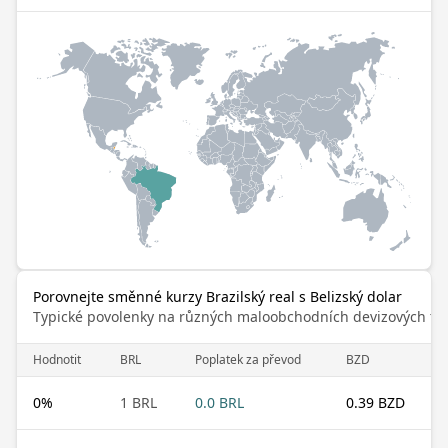
Porovnejte směnné kurzy Brazilský real s Belizský dolar
Typické povolenky na různých maloobchodních devizových trz
Hodnotit
BRL
Poplatek za převod
BZD
0
%
1 BRL
0.0 BRL
0.39 BZD