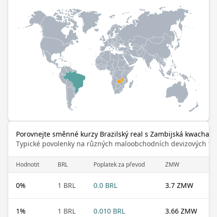
Porovnejte směnné kurzy Brazilský real s Zambijská kwacha
Typické povolenky na různých maloobchodních devizových trz
Hodnotit
BRL
Poplatek za převod
ZMW
0
%
1 BRL
0.0 BRL
3.7 ZMW
1
%
1 BRL
0.010 BRL
3.66 ZMW