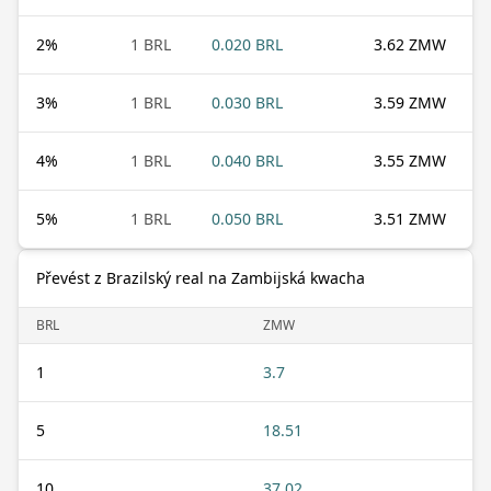
2
%
1 BRL
0.020 BRL
3.62 ZMW
3
%
1 BRL
0.030 BRL
3.59 ZMW
4
%
1 BRL
0.040 BRL
3.55 ZMW
5
%
1 BRL
0.050 BRL
3.51 ZMW
Převést z Brazilský real na Zambijská kwacha
BRL
ZMW
1
3.7
5
18.51
10
37.02