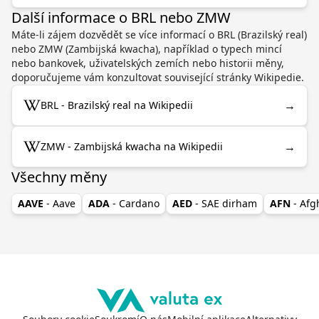
Další informace o BRL nebo ZMW
Máte-li zájem dozvědět se více informací o BRL (Brazilský real)
nebo ZMW (Zambijská kwacha), například o typech mincí
nebo bankovek, uživatelských zemích nebo historii měny,
doporučujeme vám konzultovat související stránky Wikipedie.
→
BRL - Brazilský real na Wikipedii
→
ZMW - Zambijská kwacha na Wikipedii
Všechny měny
AAVE
- Aave
ADA
- Cardano
AED
- SAE dirham
AFN
- Af