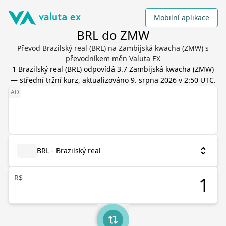
Mobilní aplikace
BRL do ZMW
Převod Brazilský real (BRL) na Zambijská kwacha (ZMW) s
převodníkem měn Valuta EX
1
Brazilský real
(
BRL
) odpovídá
3.7
Zambijská kwacha
(
ZMW
)
— střední tržní kurz, aktualizováno
9. srpna 2026 v 2:50 UTC
.
BRL - Brazilský real
R$