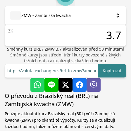
ZMW - Zambijská kwacha
ZK
Směnný kurz
BRL
/
ZMW
3.7
aktualizován před
58
minutami
Směnné kurzy jsou střední tržní kurzy odvozené z živých
tržních dat a aktualizují se každou hodinu.
https://valuta.exchange/cs/brl-to-zmw?amount=1
Kopírovat
O převodu z Brazilský real (BRL) na
Zambijská kwacha (ZMW)
Použijte aktuální kurz Brazilský real (BRL) vůči Zambijská
kwacha (ZMW) pro okamžité výpočty. Kurzy se aktualizují
každou hodinu, takže můžete plánovat s čerstvými daty.