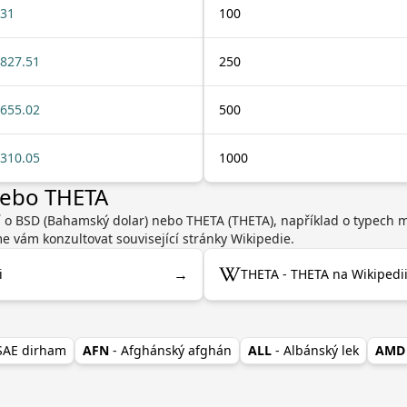
31
100
827.51
250
655.02
500
310.05
1000
nebo THETA
í o BSD (Bahamský dolar) nebo THETA (THETA), například o typech 
 vám konzultovat související stránky Wikipedie.
→
i
THETA - THETA na Wikipedi
 SAE dirham
AFN
- Afghánský afghán
ALL
- Albánský lek
AMD