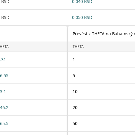
 BSD
0.040 BSD
 BSD
0.050 BSD
Převést z THETA na Bahamský 
HETA
THETA
.31
1
6.55
5
3.1
10
46.2
20
65.5
50