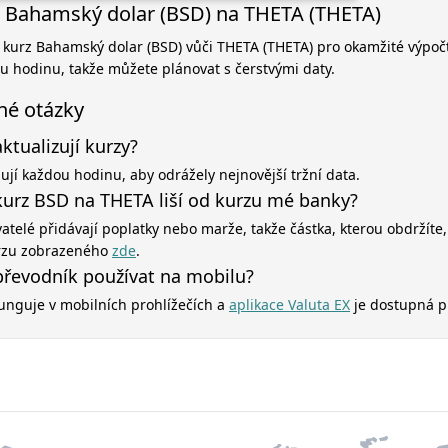
 Bahamský dolar (BSD) na THETA (THETA)
í kurz Bahamský dolar (BSD) vůči THETA (THETA) pro okamžité výpočt
ou hodinu, takže můžete plánovat s čerstvými daty.
né otázky
aktualizují kurzy?
zují každou hodinu, aby odrážely nejnovější tržní data.
kurz BSD na THETA liší od kurzu mé banky?
atelé přidávají poplatky nebo marže, takže částka, kterou obdržíte,
rzu zobrazeného
zde
.
řevodník používat na mobilu?
unguje v mobilních prohlížečích a
aplikace Valuta EX
je dostupná p