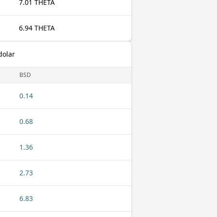
7.01 THETA
6.94 THETA
dolar
BSD
0.14
0.68
1.36
2.73
6.83