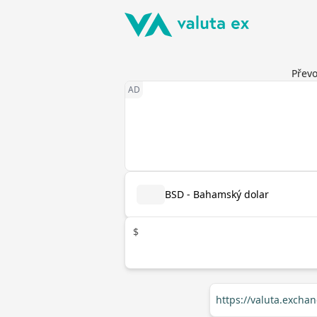
Přev
BSD - Bahamský dolar
$
https://valuta.excha