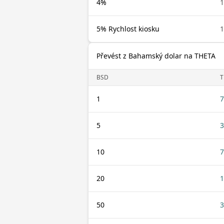
4%
1
5% Rychlost kiosku
1
Převést z Bahamský dolar na THETA
BSD
T
1
7
5
3
10
7
20
1
50
3