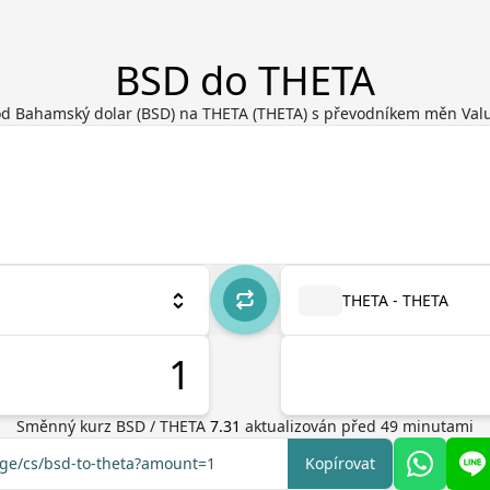
BSD do THETA
od Bahamský dolar (BSD) na THETA (THETA) s převodníkem měn Valu
THETA - THETA
Směnný kurz
BSD
/
THETA
7.31
aktualizován před
49
minutami
nge/cs/bsd-to-theta?amount=1
Kopírovat