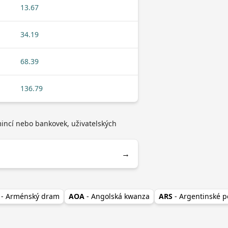
13.67
34.19
68.39
136.79
mincí nebo bankovek, uživatelských
→
i
- Arménský dram
AOA
- Angolská kwanza
ARS
- Argentinské p