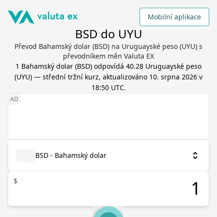
Mobilní aplikace
BSD do UYU
Převod Bahamský dolar (BSD) na Uruguayské peso (UYU) s
převodníkem měn Valuta EX
1
Bahamský dolar
(
BSD
) odpovídá
40.28
Uruguayské peso
(
UYU
) — střední tržní kurz, aktualizováno
10. srpna 2026 v
18:50 UTC
.
BSD - Bahamský dolar
$