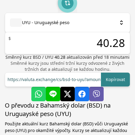
UYU - Uruguayské peso
$
Směnný kurz
BSD
/
UYU
40.28
aktualizován před
18
minutami
Směnné kurzy jsou střední tržní kurzy odvozené z živých
tržních dat a aktualizují se každou hodinu.
https://valuta.exchange/cs/bsd-to-uyu?amount=1
Kopírovat
O převodu z Bahamský dolar (BSD) na
Uruguayské peso (UYU)
Použijte aktuální kurz Bahamský dolar (BSD) vůči Uruguayské
peso (UYU) pro okamžité výpočty. Kurzy se aktualizují každou