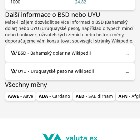
1000
24.82
Další informace o BSD nebo UYU
Máte-li zájem dozvědět se více informací o BSD (Bahamský
dolar) nebo UYU (Uruguayské peso), například o typech mincí
nebo bankovek, uživatelských zemích nebo historii měny,
doporučujeme vám konzultovat související stránky Wikipedie.
→
BSD - Bahamský dolar na Wikipedii
→
UYU - Uruguayské peso na Wikipedii
Všechny měny
AAVE
- Aave
ADA
- Cardano
AED
- SAE dirham
AFN
- Af