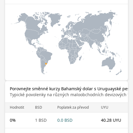
Porovnejte směnné kurzy Bahamský dolar s Uruguayské peso
Typické povolenky na různých maloobchodních devizových trz
Hodnotit
BSD
Poplatek za převod
UYU
0
%
1 BSD
0.0 BSD
40.28 UYU