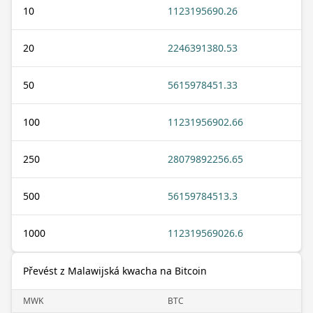
10
1123195690.26
20
2246391380.53
50
5615978451.33
100
11231956902.66
250
28079892256.65
500
56159784513.3
1000
112319569026.6
Převést z Malawijská kwacha na Bitcoin
MWK
BTC