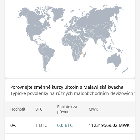
Porovnejte směnné kurzy Bitcoin s Malawijská kwacha
Typické povolenky na různých maloobchodních devizových trz
Poplatek za
Hodnotit
BTC
MWK
převod
0
%
1 BTC
0.0 BTC
112319569.02 MWK