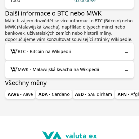
1000
0.0000089
Další informace o BTC nebo MWK
Máte-li zájem dozvědět se více informací o BTC (Bitcoin) nebo
MWK (Malawijská kwacha), například o typech mincí nebo
bankovek, uživatelských zemích nebo historii měny,
doporučujeme vám konzultovat související stránky Wikipedie.
→
BTC - Bitcoin na Wikipedii
→
MWK - Malawijská kwacha na Wikipedii
Všechny měny
AAVE
- Aave
ADA
- Cardano
AED
- SAE dirham
AFN
- Af