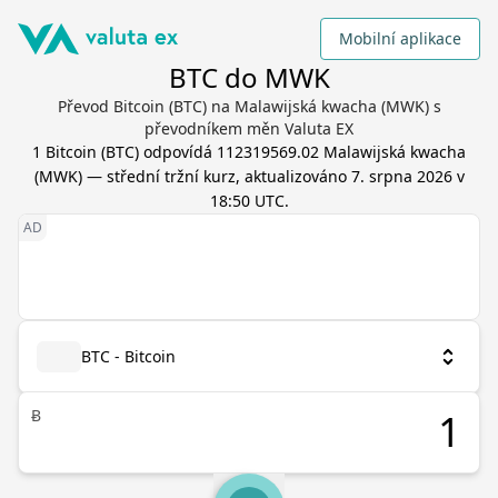
Mobilní aplikace
BTC do MWK
Převod Bitcoin (BTC) na Malawijská kwacha (MWK) s
převodníkem měn Valuta EX
1
Bitcoin
(
BTC
) odpovídá
112319569.02
Malawijská kwacha
(
MWK
) — střední tržní kurz, aktualizováno
7. srpna 2026 v
18:50 UTC
.
BTC - Bitcoin
Ƀ