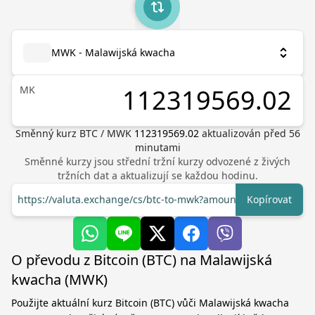
MWK - Malawijská kwacha
MK
Směnný kurz
BTC
/
MWK
112319569.02
aktualizován před
56
minutami
Směnné kurzy jsou střední tržní kurzy odvozené z živých
tržních dat a aktualizují se každou hodinu.
https://valuta.exchange/cs/btc-to-mwk?amount=1
Kopírovat
O převodu z Bitcoin (BTC) na Malawijská
kwacha (MWK)
Použijte aktuální kurz Bitcoin (BTC) vůči Malawijská kwacha