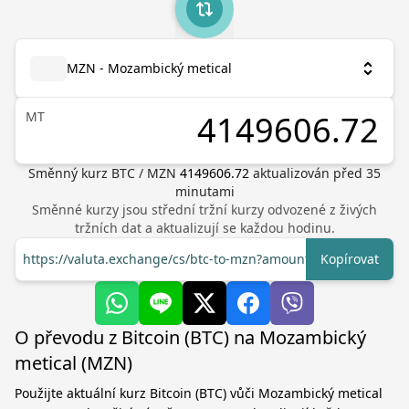
MZN - Mozambický metical
MT
Směnný kurz
BTC
/
MZN
4149606.72
aktualizován před
35
minutami
Směnné kurzy jsou střední tržní kurzy odvozené z živých
tržních dat a aktualizují se každou hodinu.
https://valuta.exchange/cs/btc-to-mzn?amount=1
Kopírovat
O převodu z Bitcoin (BTC) na Mozambický
metical (MZN)
Použijte aktuální kurz Bitcoin (BTC) vůči Mozambický metical