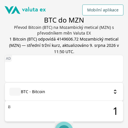
Mobilní aplikace
BTC do MZN
Převod Bitcoin (BTC) na Mozambický metical (MZN) s
převodníkem měn Valuta EX
1
Bitcoin
(
BTC
) odpovídá
4149606.72
Mozambický metical
(
MZN
) — střední tržní kurz, aktualizováno
9. srpna 2026 v
11:50 UTC
.
BTC - Bitcoin
Ƀ