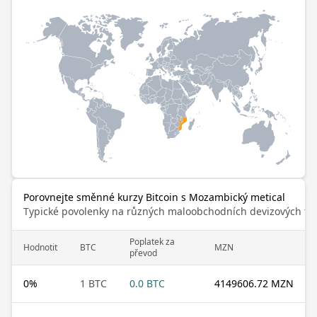
Porovnejte směnné kurzy Bitcoin s Mozambický metical
Typické povolenky na různých maloobchodních devizových trz
Poplatek za
Hodnotit
BTC
MZN
převod
0
%
1 BTC
0.0 BTC
4149606.72 MZN