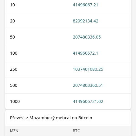
10
41496067.21
20
82992134.42
50
207480336.05
100
414960672.1
250
1037401680.25
500
2074803360.51
1000
4149606721.02
Převést z Mozambický metical na Bitcoin
MZN
BTC