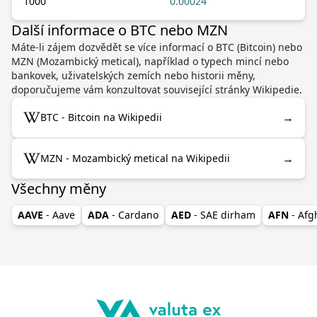
1000
0.00024
Další informace o BTC nebo MZN
Máte-li zájem dozvědět se více informací o BTC (Bitcoin) nebo
MZN (Mozambický metical), například o typech mincí nebo
bankovek, uživatelských zemích nebo historii měny,
doporučujeme vám konzultovat související stránky Wikipedie.
→
BTC - Bitcoin na Wikipedii
→
MZN - Mozambický metical na Wikipedii
Všechny měny
AAVE
- Aave
ADA
- Cardano
AED
- SAE dirham
AFN
- Af