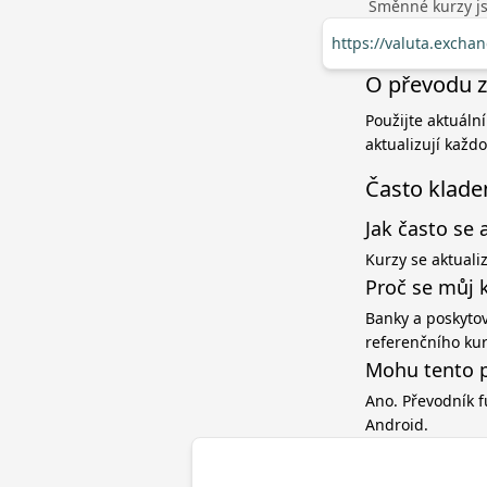
Směnné kurzy jso
https://valuta.excha
O převodu z
Použijte aktuáln
aktualizují každ
Často klade
Jak často se 
Kurzy se aktuali
Proč se můj 
Banky a poskytov
referenčního ku
Mohu tento p
Ano. Převodník f
Android.