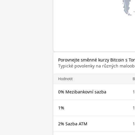
Porovnejte směnné kurzy Bitcoin s T
Typické povolenky na různých maloob
Hodnotit
B
0% Mezibankovní sazba
1
1%
1
2% Sazba ATM
1