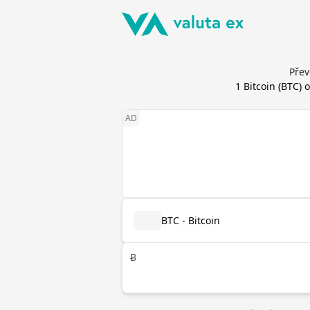
Přev
1
Bitcoin
(
BTC
) 
BTC - Bitcoin
Ƀ