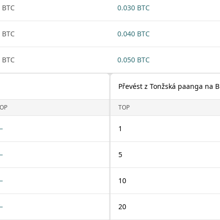
 BTC
0.030 BTC
 BTC
0.040 BTC
 BTC
0.050 BTC
Převést z Tonžská paanga na B
OP
TOP
—
1
—
5
—
10
—
20