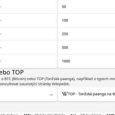
—
50
—
100
—
250
—
500
—
1000
nebo TOP
í o BTC (Bitcoin) nebo TOP (Tonžská paanga), například o typech m
nzultovat související stránky Wikipedie.
→
TOP - Tonžská paanga na W