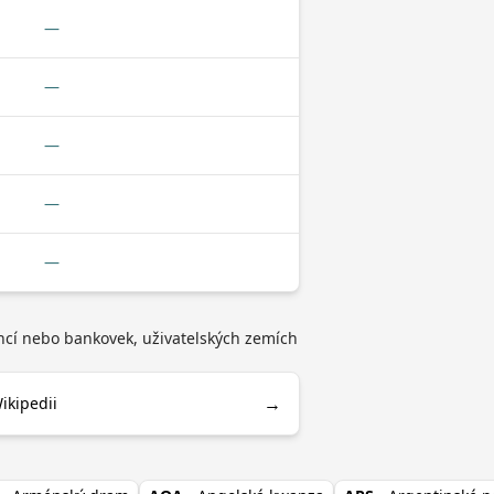
—
—
—
—
—
incí nebo bankovek, uživatelských zemích
→
ikipedii