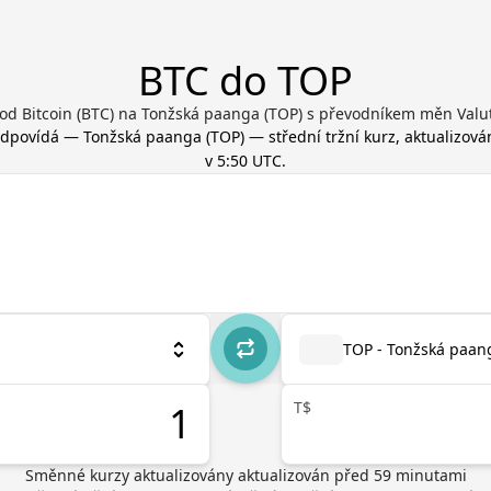
BTC do TOP
od Bitcoin (BTC) na Tonžská paanga (TOP) s převodníkem měn Valu
odpovídá
—
Tonžská paanga
(
TOP
) — střední tržní kurz, aktualizov
v 5:50 UTC
.
TOP - Tonžská paan
T$
Směnné kurzy aktualizovány
aktualizován před
59
minutami