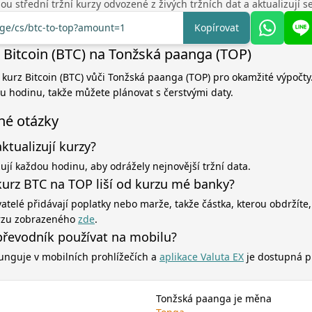
u střední tržní kurzy odvozené z živých tržních dat a aktualizují 
nge/cs/btc-to-top?amount=1
Kopírovat
 Bitcoin (BTC) na Tonžská paanga (TOP)
í kurz Bitcoin (BTC) vůči Tonžská paanga (TOP) pro okamžité výpočty
ou hodinu, takže můžete plánovat s čerstvými daty.
né otázky
aktualizují kurzy?
zují každou hodinu, aby odrážely nejnovější tržní data.
kurz BTC na TOP liší od kurzu mé banky?
atelé přidávají poplatky nebo marže, takže částka, kterou obdržíte,
rzu zobrazeného
zde
.
řevodník používat na mobilu?
unguje v mobilních prohlížečích a
aplikace Valuta EX
je dostupná p
Tonžská paanga je měna