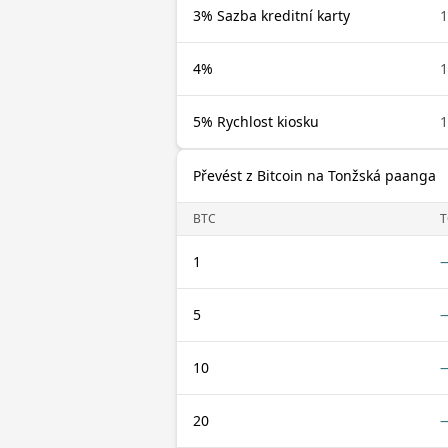
3% Sazba kreditní karty
1
4%
1
5% Rychlost kiosku
1
Převést z Bitcoin na Tonžská paanga
BTC
T
1
5
10
20