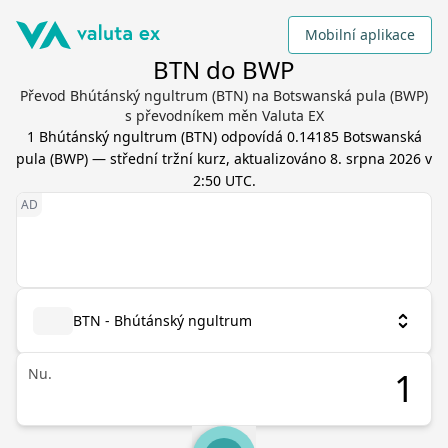
Mobilní aplikace
BTN do BWP
Převod Bhútánský ngultrum (BTN) na Botswanská pula (BWP)
s převodníkem měn Valuta EX
1
Bhútánský ngultrum
(
BTN
) odpovídá
0.14185
Botswanská
pula
(
BWP
) — střední tržní kurz, aktualizováno
8. srpna 2026 v
2:50 UTC
.
BTN - Bhútánský ngultrum
Nu.