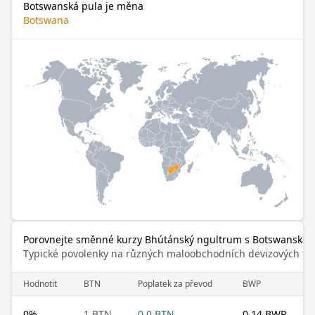
Botswanská pula je měna
Botswana
Porovnejte směnné kurzy Bhútánský ngultrum s Botswanská 
Typické povolenky na různých maloobchodních devizových trz
Hodnotit
BTN
Poplatek za převod
BWP
0
%
1 BTN
0.0 BTN
0.14 BWP