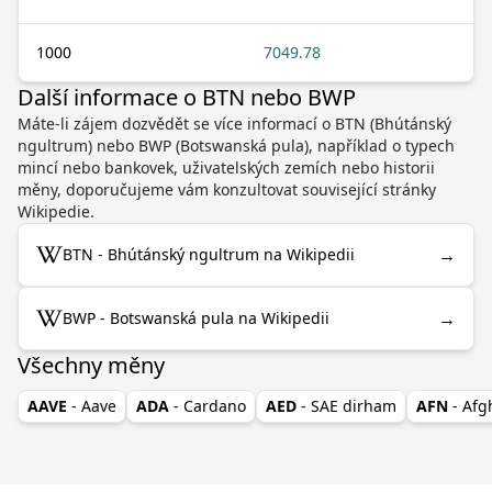
1000
7049.78
Další informace o BTN nebo BWP
Máte-li zájem dozvědět se více informací o BTN (Bhútánský
ngultrum) nebo BWP (Botswanská pula), například o typech
mincí nebo bankovek, uživatelských zemích nebo historii
měny, doporučujeme vám konzultovat související stránky
Wikipedie.
→
BTN - Bhútánský ngultrum na Wikipedii
→
BWP - Botswanská pula na Wikipedii
Všechny měny
AAVE
- Aave
ADA
- Cardano
AED
- SAE dirham
AFN
- Af