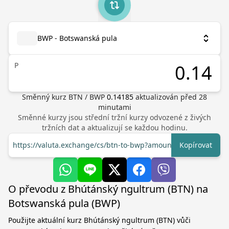
BWP - Botswanská pula
P
Směnný kurz
BTN
/
BWP
0.14185
aktualizován před
28
minutami
Směnné kurzy jsou střední tržní kurzy odvozené z živých
tržních dat a aktualizují se každou hodinu.
https://valuta.exchange/cs/btn-to-bwp?amount=1
Kopírovat
O převodu z Bhútánský ngultrum (BTN) na
Botswanská pula (BWP)
Použijte aktuální kurz Bhútánský ngultrum (BTN) vůči