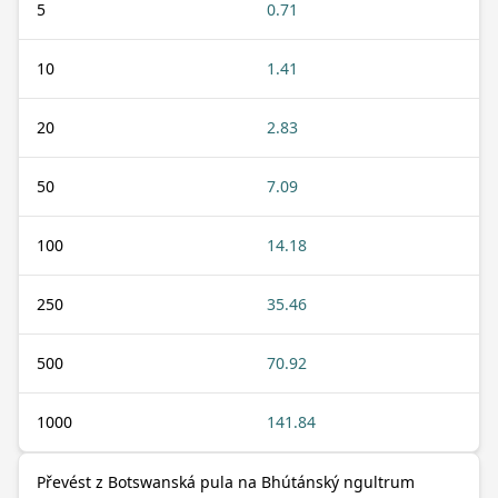
5
0.71
10
1.41
20
2.83
50
7.09
100
14.18
250
35.46
500
70.92
1000
141.84
Převést z Botswanská pula na Bhútánský ngultrum