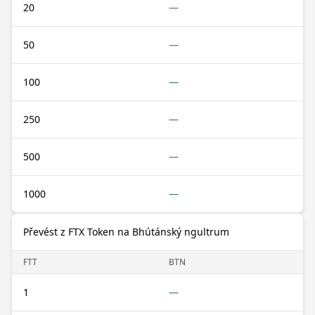
20
—
50
—
100
—
250
—
500
—
1000
—
Převést z FTX Token na Bhútánský ngultrum
FTT
BTN
1
—