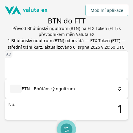
Mobilní aplikace
BTN do FTT
Převod Bhútánský ngultrum (BTN) na FTX Token (FTT) s
převodníkem měn Valuta EX
1
Bhútánský ngultrum
(
BTN
) odpovídá
—
FTX Token
(
FTT
) —
střední tržní kurz, aktualizováno
6. srpna 2026 v 20:50 UTC
.
BTN - Bhútánský ngultrum
Nu.