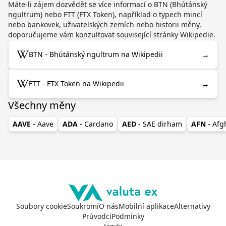
Máte-li zájem dozvědět se více informací o BTN (Bhútánský
ngultrum) nebo FTT (FTX Token), například o typech mincí
nebo bankovek, uživatelských zemích nebo historii měny,
doporučujeme vám konzultovat související stránky Wikipedie.
→
BTN - Bhútánský ngultrum na Wikipedii
→
FTT - FTX Token na Wikipedii
Všechny měny
AAVE
- Aave
ADA
- Cardano
AED
- SAE dirham
AFN
- Af
Soubory cookie
Soukromí
O nás
Mobilní aplikace
Alternativy
Průvodci
Podmínky