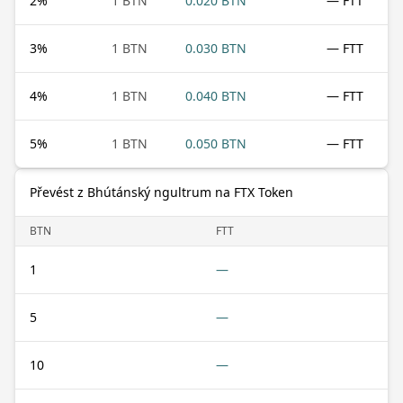
2
%
1 BTN
0.020 BTN
— FTT
3
%
1 BTN
0.030 BTN
— FTT
4
%
1 BTN
0.040 BTN
— FTT
5
%
1 BTN
0.050 BTN
— FTT
Převést z Bhútánský ngultrum na FTX Token
BTN
FTT
1
—
5
—
10
—