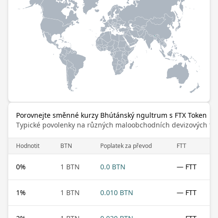
Porovnejte směnné kurzy Bhútánský ngultrum s FTX Token
Typické povolenky na různých maloobchodních devizových trz
Hodnotit
BTN
Poplatek za převod
FTT
0
%
1 BTN
0.0 BTN
— FTT
1
%
1 BTN
0.010 BTN
— FTT