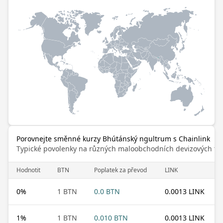
Porovnejte směnné kurzy Bhútánský ngultrum s Chainlink
Typické povolenky na různých maloobchodních devizových trz
Hodnotit
BTN
Poplatek za převod
LINK
0
%
1 BTN
0.0 BTN
0.0013 LINK
1
%
1 BTN
0.010 BTN
0.0013 LINK