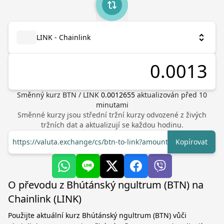
LINK - Chainlink
Směnný kurz
BTN
/
LINK
0.0012655
aktualizován před
10
minutami
Směnné kurzy jsou střední tržní kurzy odvozené z živých
tržních dat a aktualizují se každou hodinu.
https://valuta.exchange/cs/btn-to-link?amount=1
Kopírovat
O převodu z Bhútánský ngultrum (BTN) na
Chainlink (LINK)
Použijte aktuální kurz Bhútánský ngultrum (BTN) vůči