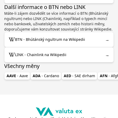
Další informace o BTN nebo LINK
Máte-li zájem dozvědět se více informací o BTN (Bhútánský
ngultrum) nebo LINK (Chainlink), například o typech mincí
nebo bankovek, uživatelských zemích nebo historii měny,
doporučujeme vám konzultovat související stránky Wikipedie.
→
BTN - Bhútánský ngultrum na Wikipedii
→
LINK - Chainlink na Wikipedii
Všechny měny
AAVE
- Aave
ADA
- Cardano
AED
- SAE dirham
AFN
- Af