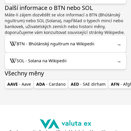
Další informace o BTN nebo SOL
Máte-li zájem dozvědět se více informací o BTN (Bhútánský
ngultrum) nebo SOL (Solana), například o typech mincí nebo
bankovek, uživatelských zemích nebo historii měny,
doporučujeme vám konzultovat související stránky Wikipedie.
→
BTN - Bhútánský ngultrum na Wikipedii
→
SOL - Solana na Wikipedii
Všechny měny
AAVE
- Aave
ADA
- Cardano
AED
- SAE dirham
AFN
- Af