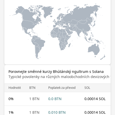
Porovnejte směnné kurzy Bhútánský ngultrum s Solana
Typické povolenky na různých maloobchodních devizových trz
Hodnotit
BTN
Poplatek za převod
SOL
0
%
1 BTN
0.0 BTN
0.00014 SOL
1
%
1 BTN
0.010 BTN
0.00014 SOL