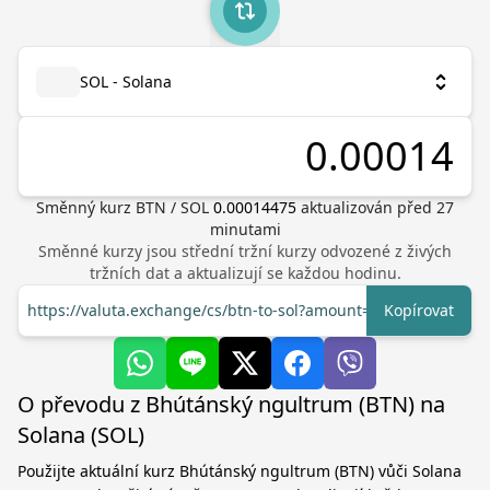
SOL - Solana
Směnný kurz
BTN
/
SOL
0.00014475
aktualizován před
27
minutami
Směnné kurzy jsou střední tržní kurzy odvozené z živých
tržních dat a aktualizují se každou hodinu.
https://valuta.exchange/cs/btn-to-sol?amount=1
Kopírovat
O převodu z Bhútánský ngultrum (BTN) na
Solana (SOL)
Použijte aktuální kurz Bhútánský ngultrum (BTN) vůči Solana