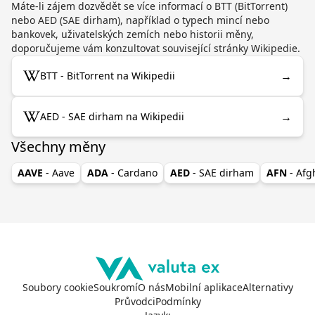
Máte-li zájem dozvědět se více informací o BTT (BitTorrent)
nebo AED (SAE dirham), například o typech mincí nebo
bankovek, uživatelských zemích nebo historii měny,
doporučujeme vám konzultovat související stránky Wikipedie.
→
BTT - BitTorrent na Wikipedii
→
AED - SAE dirham na Wikipedii
Všechny měny
AAVE
- Aave
ADA
- Cardano
AED
- SAE dirham
AFN
- Af
Soubory cookie
Soukromí
O nás
Mobilní aplikace
Alternativy
Průvodci
Podmínky