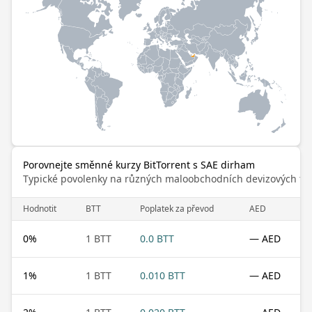
Porovnejte směnné kurzy BitTorrent s SAE dirham
Typické povolenky na různých maloobchodních devizových trz
Hodnotit
BTT
Poplatek za převod
AED
0
%
1 BTT
0.0 BTT
— AED
1
%
1 BTT
0.010 BTT
— AED