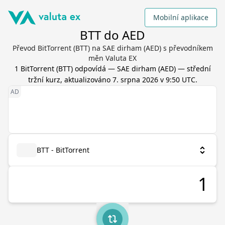
Mobilní aplikace
BTT do AED
Převod BitTorrent (BTT) na SAE dirham (AED) s převodníkem
měn Valuta EX
1
BitTorrent
(
BTT
) odpovídá
—
SAE dirham
(
AED
) — střední
tržní kurz, aktualizováno
7. srpna 2026 v 9:50 UTC
.
BTT - BitTorrent