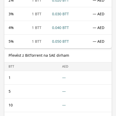
2
%
1 BTT
0.020 BTT
— AED
3
%
1 BTT
0.030 BTT
— AED
4
%
1 BTT
0.040 BTT
— AED
5
%
1 BTT
0.050 BTT
— AED
Převést z BitTorrent na SAE dirham
BTT
AED
1
—
5
—
10
—