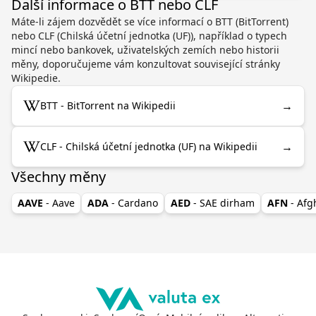
Další informace o BTT nebo CLF
Máte-li zájem dozvědět se více informací o BTT (BitTorrent)
nebo CLF (Chilská účetní jednotka (UF)), například o typech
mincí nebo bankovek, uživatelských zemích nebo historii
měny, doporučujeme vám konzultovat související stránky
Wikipedie.
→
BTT - BitTorrent na Wikipedii
→
CLF - Chilská účetní jednotka (UF) na Wikipedii
Všechny měny
AAVE
- Aave
ADA
- Cardano
AED
- SAE dirham
AFN
- Af