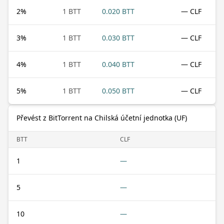
2
%
1 BTT
0.020 BTT
— CLF
3
%
1 BTT
0.030 BTT
— CLF
4
%
1 BTT
0.040 BTT
— CLF
5
%
1 BTT
0.050 BTT
— CLF
Převést z BitTorrent na Chilská účetní jednotka (UF)
BTT
CLF
1
—
5
—
10
—