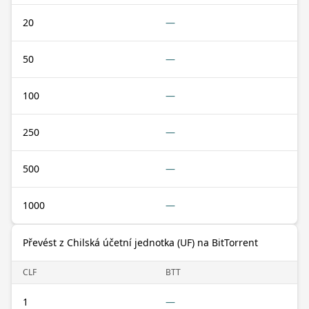
20
—
50
—
100
—
250
—
500
—
1000
—
Převést z Chilská účetní jednotka (UF) na BitTorrent
CLF
BTT
1
—