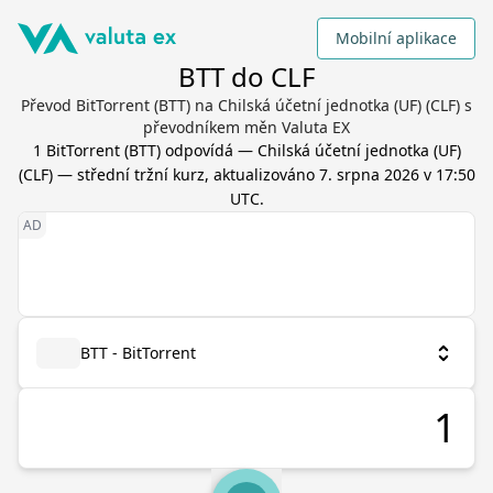
Mobilní aplikace
BTT do CLF
Převod BitTorrent (BTT) na Chilská účetní jednotka (UF) (CLF) s
převodníkem měn Valuta EX
1
BitTorrent
(
BTT
) odpovídá
—
Chilská účetní jednotka (UF)
(
CLF
) — střední tržní kurz, aktualizováno
7. srpna 2026 v 17:50
UTC
.
BTT - BitTorrent