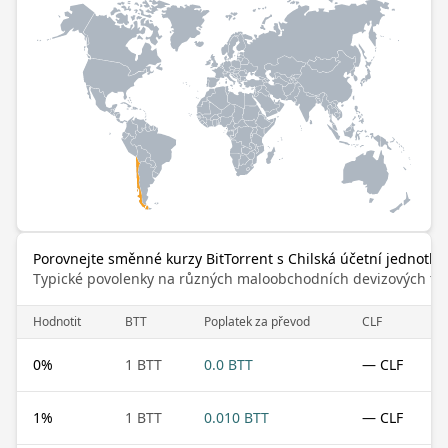
Porovnejte směnné kurzy BitTorrent s Chilská účetní jednotka 
Typické povolenky na různých maloobchodních devizových trz
Hodnotit
BTT
Poplatek za převod
CLF
0
%
1 BTT
0.0 BTT
— CLF
1
%
1 BTT
0.010 BTT
— CLF