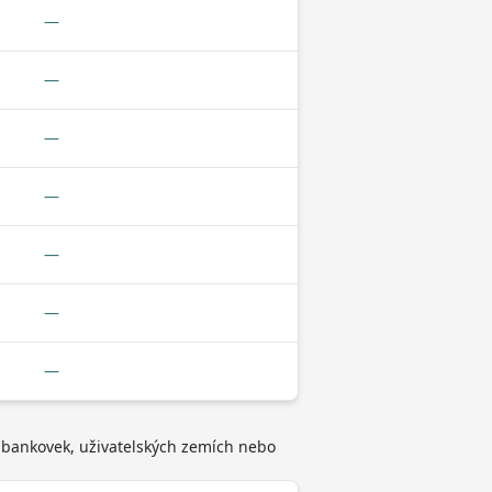
—
—
—
—
—
—
—
o bankovek, uživatelských zemích nebo