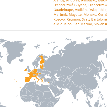
Ålandy, Andorra, Rakousko, Belgie
Francouzská Guyana, Francouzská
Guadeloupe, Vatikán, Irsko, Itálie
Martinik, Mayotte, Monako, Čern
Kosovo, Réunion, Svatý Bartoloměj
a Miquelon, San Marino, Slovensk