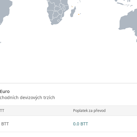
 Euro
chodních devizových trzích
TT
Poplatek za převod
 BTT
0.0 BTT