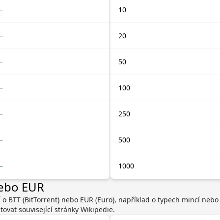
—
10
—
20
—
50
—
100
—
250
—
500
—
1000
nebo EUR
í o BTT (BitTorrent) nebo EUR (Euro), například o typech mincí neb
ovat související stránky Wikipedie.