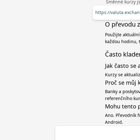
Směnné kurzy jso
https://valuta.excha
O převodu z
Použijte aktuální
každou hodinu, t
Často klade
Jak často se 
Kurzy se aktuali
Proč se můj 
Banky a poskytov
referenčního ku
Mohu tento p
Ano. Převodník f
Android.