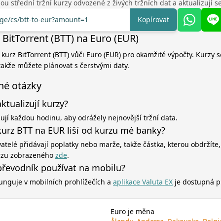
u střední tržní kurzy odvozené z živých tržních dat a aktualizují 
nge/cs/btt-to-eur?amount=1
Kopírovat
 BitTorrent (BTT) na Euro (EUR)
 kurz BitTorrent (BTT) vůči Euro (EUR) pro okamžité výpočty. Kurzy s
akže můžete plánovat s čerstvými daty.
né otázky
aktualizují kurzy?
zují každou hodinu, aby odrážely nejnovější tržní data.
kurz BTT na EUR liší od kurzu mé banky?
atelé přidávají poplatky nebo marže, takže částka, kterou obdržíte,
rzu zobrazeného
zde
.
řevodník používat na mobilu?
unguje v mobilních prohlížečích a
aplikace Valuta EX
je dostupná p
Euro je měna