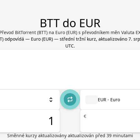
BTT do EUR
Převod BitTorrent (BTT) na Euro (EUR) s převodníkem měn Valuta E
T
) odpovídá
—
Euro
(
EUR
) — střední tržní kurz, aktualizováno
7. sr
UTC
.
EUR - Euro
€
Směnné kurzy aktualizovány
aktualizován před
39
minutami