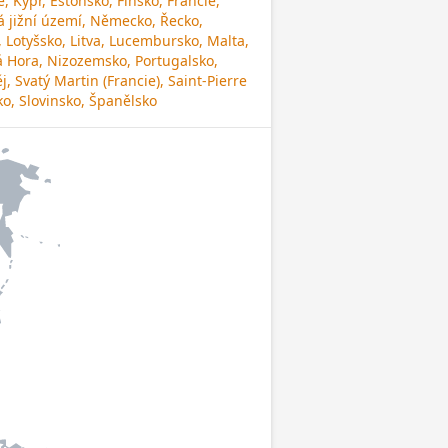
, Kypr, Estonsko, Finsko, Francie,
 jižní území, Německo, Řecko,
, Lotyšsko, Litva, Lucembursko, Malta,
á Hora, Nizozemsko, Portugalsko,
, Svatý Martin (Francie), Saint-Pierre
o, Slovinsko, Španělsko