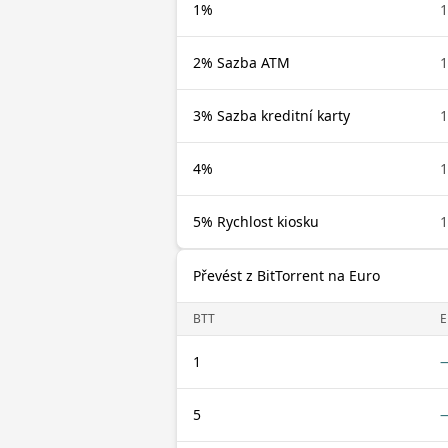
1%
1
2% Sazba ATM
1
3% Sazba kreditní karty
1
4%
1
5% Rychlost kiosku
1
Převést z BitTorrent na Euro
BTT
E
1
5