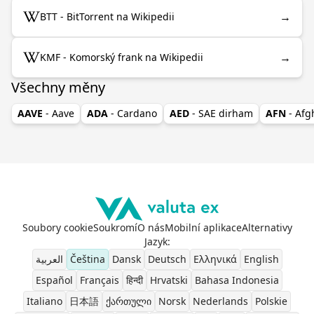
→
BTT - BitTorrent na Wikipedii
→
KMF - Komorský frank na Wikipedii
Všechny měny
AAVE
- Aave
ADA
- Cardano
AED
- SAE dirham
AFN
- Af
Soubory cookie
Soukromí
O nás
Mobilní aplikace
Alternativy
Jazyk
:
العربية
Čeština
Dansk
Deutsch
Ελληνικά
English
Español
Français
हिन्दी
Hrvatski
Bahasa Indonesia
Italiano
日本語
ქართული
Norsk
Nederlands
Polskie