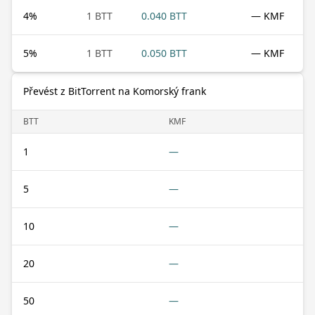
4
%
1 BTT
0.040 BTT
— KMF
5
%
1 BTT
0.050 BTT
— KMF
Převést z BitTorrent na Komorský frank
BTT
KMF
1
—
5
—
10
—
20
—
50
—